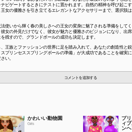
をナビゲートするときにテストに置かれます。自然の精神を呼び起こす
、王女の優雅さを引き立てるエレガントなアクセサリーまで、選択肢は
魔法使いから輝く春の美しさへの王女の変身に魅了される準備をしてく
、彼女の外見だけでなく、彼女が魅力と優雅さのビジョンになり、出席
象を残すので、グランドボールの成功も決定します。
ら、王族とファッションの世界に足を踏み入れて、あなたの創造性と鋭
イスプリンセススプリングボールの準備」が大成功であることを確実に
ださい。
コメントを追加する
かわいい動物園
プリ
ィブ
Girls
ンヘ