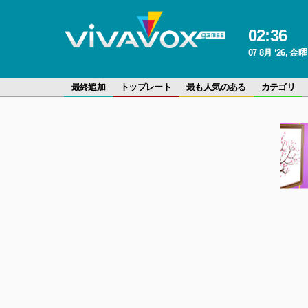
02
:
36
07 8月 ‘26, 金
最終追加
トップレート
最も人気のある
カテゴリ