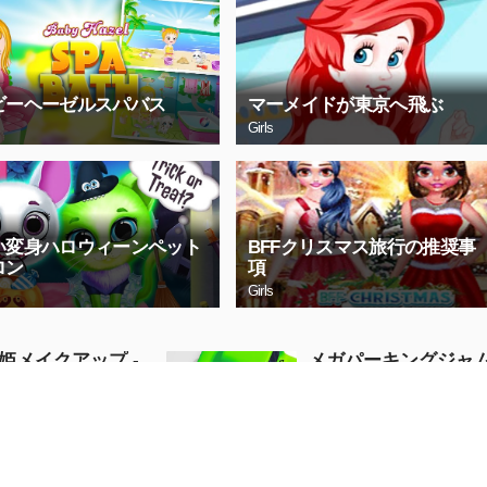
ビーヘーゼルスパバス
マーメイドが東京へ飛ぶ
Girls
い変身ハロウィーンペット
BFFクリスマス旅行の推奨事
ロン
項
Girls
姫メイクアップ -
メガパーキングジャ
ルファッションサ
Puzzle
ゲーム
ぐプレイ
今すぐプレイ