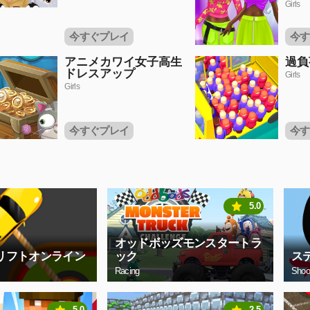
Girls
今すぐプレイ
今す
アニメカワイ女子高生
過負
ドレスアップ
Girls
Girls
今すぐプレイ
今す
5.0
オッドボッズモンスタートラ
リフトオンライン
ック
ス
Racing
Shoo
5.0
2.5