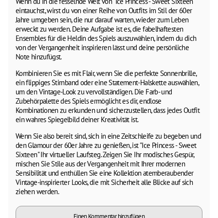
Wenn du in die fesselnde Welt von "Ice Princess - Sweet Sixteen"
eintauchst, wirst du von einer Reihe von Outfits im Stil der 60er
Jahre umgeben sein, die nur darauf warten, wieder zum Leben
erweckt zu werden. Deine Aufgabe ist es, die fabelhaftesten
Ensembles für die Heldin des Spiels auszuwählen, indem du dich
von der Vergangenheit inspirieren lässt und deine persönliche
Note hinzufügst.
Kombinieren Sie es mit Flair, wenn Sie die perfekte Sonnenbrille,
ein flippiges Stirnband oder eine Statement-Halskette auswählen,
um den Vintage-Look zu vervollständigen. Die Farb- und
Zubehörpalette des Spiels ermöglicht es dir, endlose
Kombinationen zu erkunden und sicherzustellen, dass jedes Outfit
ein wahres Spiegelbild deiner Kreativität ist.
Wenn Sie also bereit sind, sich in eine Zeitschleife zu begeben und
den Glamour der 60er Jahre zu genießen, ist "Ice Princess - Sweet
Sixteen" Ihr virtueller Laufsteg. Zeigen Sie Ihr modisches Gespür,
mischen Sie Stile aus der Vergangenheit mit Ihrer modernen
Sensibilität und enthüllen Sie eine Kollektion atemberaubender
Vintage-inspirierter Looks, die mit Sicherheit alle Blicke auf sich
ziehen werden.
Einen Kommentar hinzufügen