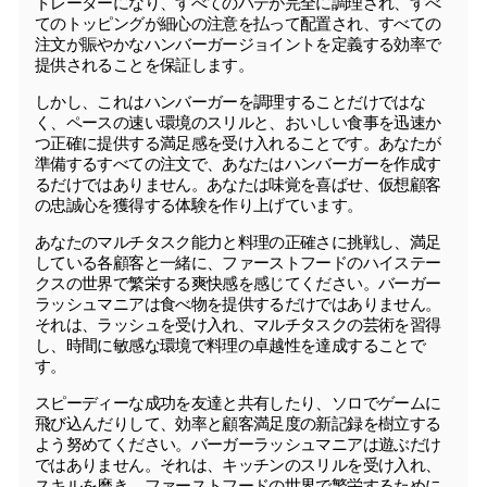
トレーターになり、すべてのパテが完全に調理され、すべ
てのトッピングが細心の注意を払って配置され、すべての
注文が賑やかなハンバーガージョイントを定義する効率で
提供されることを保証します。
しかし、これはハンバーガーを調理することだけではな
く、ペースの速い環境のスリルと、おいしい食事を迅速か
つ正確に提供する満足感を受け入れることです。あなたが
準備するすべての注文で、あなたはハンバーガーを作成す
るだけではありません。あなたは味覚を喜ばせ、仮想顧客
の忠誠心を獲得する体験を作り上げています。
あなたのマルチタスク能力と料理の正確さに挑戦し、満足
している各顧客と一緒に、ファーストフードのハイステー
クスの世界で繁栄する爽快感を感じてください。バーガー
ラッシュマニアは食べ物を提供するだけではありません。
それは、ラッシュを受け入れ、マルチタスクの芸術を習得
し、時間に敏感な環境で料理の卓越性を達成することで
す。
スピーディーな成功を友達と共有したり、ソロでゲームに
飛び込んだりして、効率と顧客満足度の新記録を樹立する
よう努めてください。バーガーラッシュマニアは遊ぶだけ
ではありません。それは、キッチンのスリルを受け入れ、
スキルを磨き、ファーストフードの世界で繁栄するために