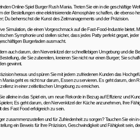
elnden Online-Spiel Burger Rush Mania. Treten Sie ein in die geschäftige Wel
rm der Bestellungen eine elektrisierende Atmosphäre schaffen, die ebenso h
ger; Du beherrschst die Kunst des Zeitmanagements und der Präzision.
ive Simulation, die einen Vorgeschmack auf die Fast-Food-Industrie bietet. Mi
chen Symphonie und stellen sicher, dass jedes Patty perfekt gegart, jeder Be
en geschäftigen Burgerladen ausmacht.
ndern auch darum, den Nervenkitzel der schnelllebigen Umgebung und die Be
 Bestellung, die Sie zubereiten, kreieren Sie nicht nur einen Burger; Sie schaff
den gewinnt.
Präzision heraus und spüren Sie mit jedem zufriedenen Kunden das Hochgefüh
sh Mania geht es nicht nur darum, Essen zu servieren. Es geht darum, den
ellenz in einer zeitkritischen Umgebung zu erreichen.
Sie alleine in das Spiel ein, um neue Rekorde in Bezug auf Effizienz und Kun
 Spielen; Es geht darum, den Nervenkitzel der Küche anzunehmen, Ihre Fähi
 des Fast Food erfolgreich zu sein.
rger zusammenzustellen und für Zufriedenheit zu sorgen? Tauchen Sie ein in
tellung ein Beweis für Ihre Präzision, Geschwindigkeit und Fähigkeit sein,