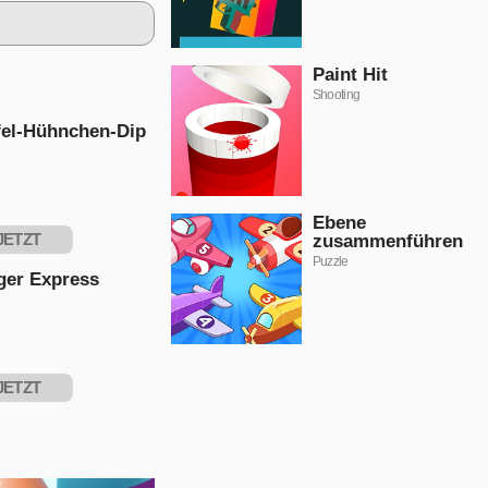
Paint Hit
Shooting
fel-Hühnchen-Dip
Ebene
JETZT
zusammenführen
Puzzle
PIELEN
ger Express
JETZT
PIELEN