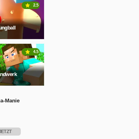
2.5
ungball
4.5
andwerk
za-Manie
JETZT