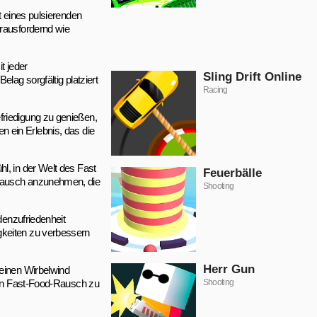
t eines pulsierenden
erausfordernd wie
t jeder
Sling Drift Online
lag sorgfältig platziert
Racing
friedigung zu genießen,
en ein Erlebnis, das die
l, in der Welt des Fast
Feuerbälle
 Rausch anzunehmen, die
Shooting
denzufriedenheit
gkeiten zu verbessern
Herr Gun
 einen Wirbelwind
 den Fast-Food-Rausch zu
Shooting