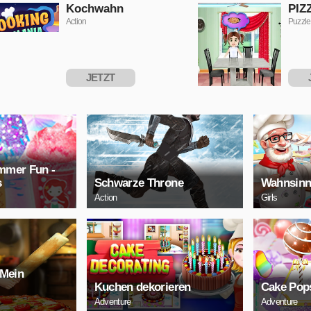
SPIELEN
S
Kochwahn
PIZ
Action
Puzzle
JETZT
SPIELEN
S
mmer Fun -
s
Schwarze Throne
Wahnsinn
Action
Girls
 Mein
Kuchen dekorieren
Cake Pop
Adventure
Adventure