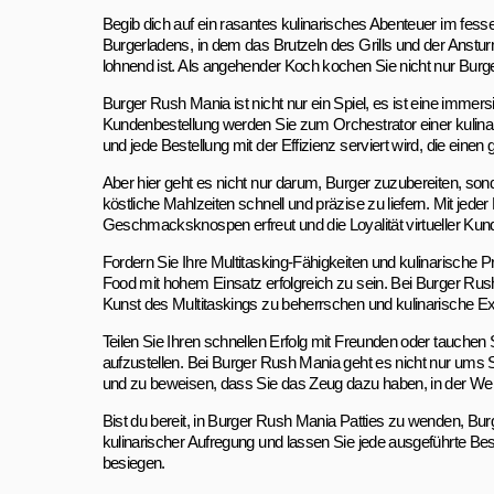
Begib dich auf ein rasantes kulinarisches Abenteuer im fess
Burgerladens, in dem das Brutzeln des Grills und der Anstu
lohnend ist. Als angehender Koch kochen Sie nicht nur Bur
Burger Rush Mania ist nicht nur ein Spiel, es ist eine immers
Kundenbestellung werden Sie zum Orchestrator einer kulinaris
und jede Bestellung mit der Effizienz serviert wird, die ein
Aber hier geht es nicht nur darum, Burger zuzubereiten, so
köstliche Mahlzeiten schnell und präzise zu liefern. Mit jeder
Geschmacksknospen erfreut und die Loyalität virtueller Kun
Fordern Sie Ihre Multitasking-Fähigkeiten und kulinarische 
Food mit hohem Einsatz erfolgreich zu sein. Bei Burger Ru
Kunst des Multitaskings zu beherrschen und kulinarische Exz
Teilen Sie Ihren schnellen Erfolg mit Freunden oder tauchen 
aufzustellen. Bei Burger Rush Mania geht es nicht nur ums
und zu beweisen, dass Sie das Zeug dazu haben, in der Welt
Bist du bereit, in Burger Rush Mania Patties zu wenden, Bu
kulinarischer Aufregung und lassen Sie jede ausgeführte Bes
besiegen.