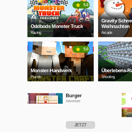
5.0
Gravity Schn
Oddbods Monster Truck
Weihnachten
Racing
Arcade
5.0
Monster-Handwerk
Überlebens-R
Puzzle
Shooting
Burger
Adventure
JETZT