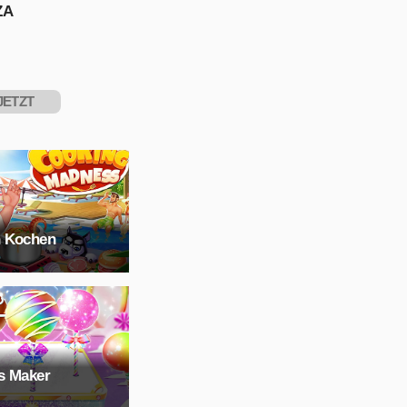
PIELEN
ZA
JETZT
PIELEN
 Kochen
s Maker