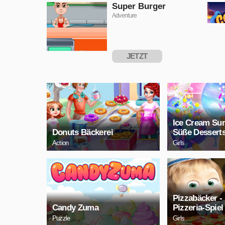
SPIELEN
Super Burger
Adventure
JETZT
SPIELEN
Ice Cream Su
Donuts Bäckerei
Süße Dessert
Action
Girls
Pizzabäcker -
Candy Zuma
Pizzeria-Spiel
Puzzle
Girls