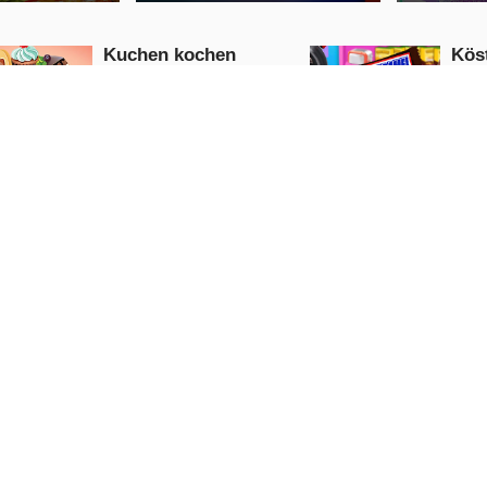
Kuchen kochen
Köst
Bäckerei
Süßi
Girls
Action
JETZT
SPIELEN
S
Cooking Crush: Neue
Süß
kostenlose Kochspiele
Action
Wahnsinn
Adventure
JETZT
SPIELEN
S
Halloween
kere Küche
Kochen nach dem Training
Dessert