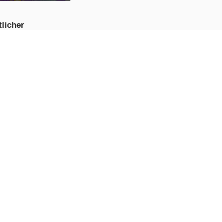
licher
gkeitenhersteller
JETZT
PIELEN
igkeiten-Kuchen
JETZT
PIELEN
-gruseliges