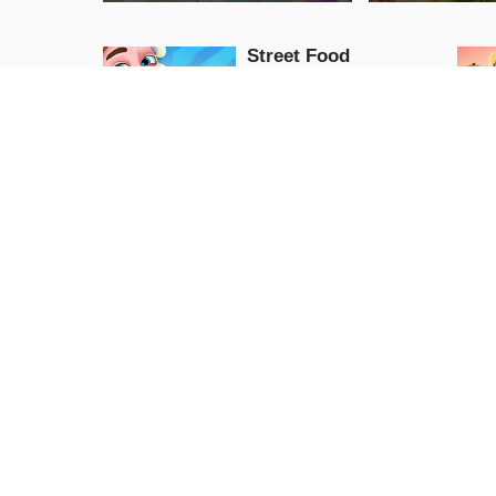
Street Food
Meisterkoch
Action
JETZT
SPIELEN
Pizzabäcker-Spiel
Girls
JETZT
SPIELEN
BFF Traditioneller
Thanksgiving-Truthahn
Koch auf! Lec