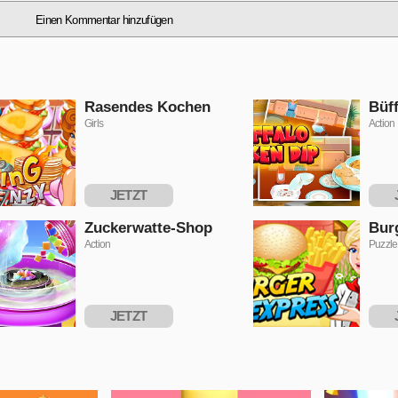
Einen Kommentar hinzufügen
Rasendes Kochen
Büf
Girls
Action
JETZT
SPIELEN
S
Zuckerwatte-Shop
Bur
Action
Puzzle
JETZT
SPIELEN
S