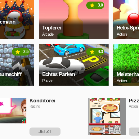
3.0
eemann
Töpferei
Helix-Spr
Arcade
Action
2.5
4.3
aumschiff
Echtes Parken
Meisterh
Puzzle
Action
Konditorei
Piz
Racing
Action
JETZT