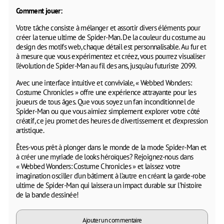
Comment jouer:
Votre tâche consiste à mélanger et assortir divers éléments pour
créer la tenue ultime de Spider-Man. De la couleur du costume au
design des motifs web, chaque détail est personnalisable. Au fur et
à mesure que vous expérimentez et créez, vous pourrez visualiser
l’évolution de Spider-Man au fil des ans, jusqu’au futuriste 2099.
Avec une interface intuitive et conviviale, « Webbed Wonders:
Costume Chronicles » offre une expérience attrayante pour les
joueurs de tous âges. Que vous soyez un fan inconditionnel de
Spider-Man ou que vous aimiez simplement explorer votre côté
créatif, ce jeu promet des heures de divertissement et d’expression
artistique.
Êtes-vous prêt à plonger dans le monde de la mode Spider-Man et
à créer une myriade de looks héroïques? Rejoignez-nous dans
« Webbed Wonders: Costume Chronicles » et laissez votre
imagination osciller d’un bâtiment à l’autre en créant la garde-robe
ultime de Spider-Man qui laissera un impact durable sur l’histoire
de la bande dessinée!
Ajouter un commentaire