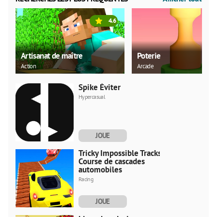
4.6
Artisanat de maître
Poterie
Action
Arcade
Spike Éviter
Hypercasual
JOUE
MAINTENANT
Tricky Impossible Tracks
Course de cascades
automobiles
Racing
JOUE
MAINTENANT