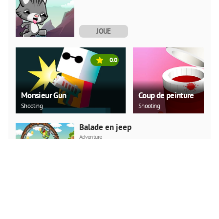
JOUE
MAINTENANT
0.0
Monsieur Gun
Coup de peinture
Shooting
Shooting
Balade en jeep
Adventure
JOUE
MAINTENANT
Roue arrière de voiture
Action