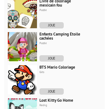
Livre de coloriage
mexicain fou
Puzzle
JOUE
MAINTENANT
Enfants Camping Étoiles
cachées
Puzzle
JOUE
MAINTENANT
BTS Mario Coloriage
Girls
JOUE
MAINTENANT
Lost Kitty Go Home
Racing