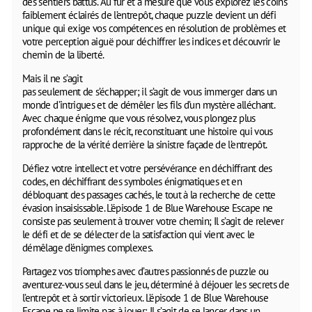
des sentiers battus. Au fur et à mesure que vous explorez les coins
faiblement éclairés de l’entrepôt, chaque puzzle devient un défi
unique qui exige vos compétences en résolution de problèmes et
votre perception aiguë pour déchiffrer les indices et découvrir le
chemin de la liberté.
Mais il ne s’agit
pas seulement de s’échapper; il s’agit de vous immerger dans un
monde d’intrigues et de démêler les fils d’un mystère alléchant.
Avec chaque énigme que vous résolvez, vous plongez plus
profondément dans le récit, reconstituant une histoire qui vous
rapproche de la vérité derrière la sinistre façade de l’entrepôt.
Défiez votre intellect et votre persévérance en déchiffrant des
codes, en déchiffrant des symboles énigmatiques et en
débloquant des passages cachés, le tout à la recherche de cette
évasion insaisissable. L’épisode 1 de Blue Warehouse Escape ne
consiste pas seulement à trouver votre chemin; Il s’agit de relever
le défi et de se délecter de la satisfaction qui vient avec le
démêlage d’énigmes complexes.
Partagez vos triomphes avec d’autres passionnés de puzzle ou
aventurez-vous seul dans le jeu, déterminé à déjouer les secrets de
l’entrepôt et à sortir victorieux. L’épisode 1 de Blue Warehouse
Escape ne se limite pas à jouer; Il s’agit de se lancer dans un