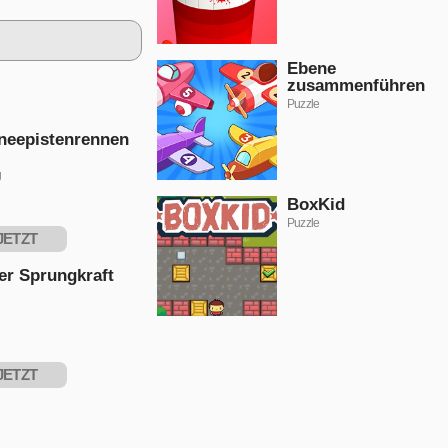
Ebene
zusammenführen
Puzzle
neepistenrennen
g
BoxKid
Puzzle
JETZT
PIELEN
er Sprungkraft
JETZT
PIELEN