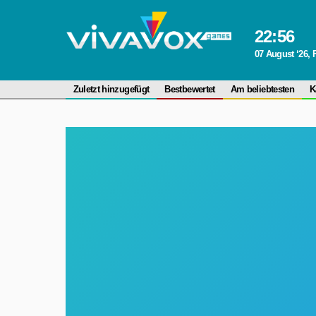
22
:
56
07 August ‘26, 
Zuletzt hinzugefügt
Bestbewertet
Am beliebtesten
K