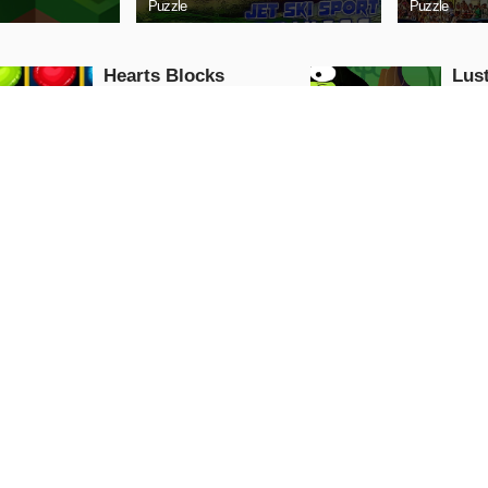
Puzzle
Puzzle
Hearts Blocks
Lus
Collapse
Puzzle
Puzzle
JETZT
SPIELEN
S
Punkte Verbinden
Bub
Puzzle
Puzzle
JETZT
SPIELEN
S
Elementare Arithmetik