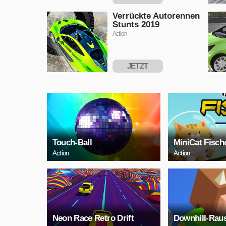
SPIELEN
Verrückte Autorennen
Stunts 2019
Action
JETZT
SPIELEN
Touch-Ball
MiniCat Fisch
Action
Action
Neon Race Retro Drift
Downhill-Rau