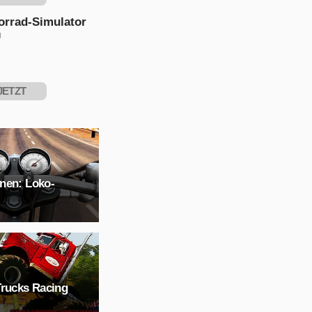
PIELEN
orrad-Simulator
g
JETZT
PIELEN
nen: Loko-
Trucks Racing