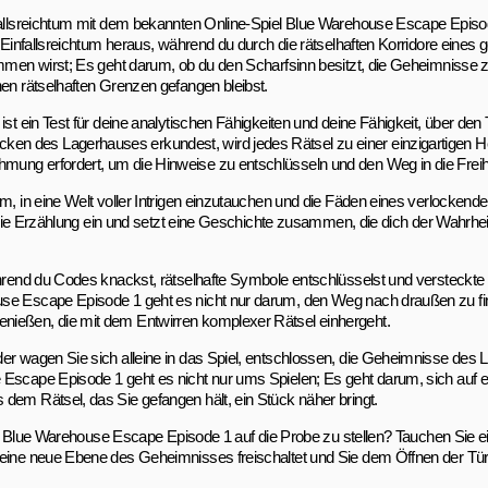
nfallsreichtum mit dem bekannten Online-Spiel Blue Warehouse Escape Episo
n Einfallsreichtum heraus, während du durch die rätselhaften Korridore eines
mmen wirst; Es geht darum, ob du den Scharfsinn besitzt, die Geheimnisse zu
nen rätselhaften Grenzen gefangen bleibst.
st ein Test für deine analytischen Fähigkeiten und deine Fähigkeit, über den 
n des Lagerhauses erkundest, wird jedes Rätsel zu einer einzigartigen H
mung erfordert, um die Hinweise zu entschlüsseln und den Weg in die Freih
um, in eine Welt voller Intrigen einzutauchen und die Fäden eines verlocke
n die Erzählung ein und setzt eine Geschichte zusammen, die dich der Wahrheit
ährend du Codes knackst, rätselhafte Symbole entschlüsselst und versteckte
use Escape Episode 1 geht es nicht nur darum, den Weg nach draußen zu fi
nießen, die mit dem Entwirren komplexer Rätsel einhergeht.
der wagen Sie sich alleine in das Spiel, entschlossen, die Geheimnisse des
 Escape Episode 1 geht es nicht nur ums Spielen; Es geht darum, sich auf e
dem Rätsel, das Sie gefangen hält, ein Stück näher bringt.
 in Blue Warehouse Escape Episode 1 auf die Probe zu stellen? Tauchen Sie ein
 eine neue Ebene des Geheimnisses freischaltet und Sie dem Öffnen der Türe