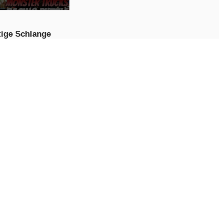
tige Schlange
JETZT
PIELEN
ble Shooter Liebe
JETZT
PIELEN