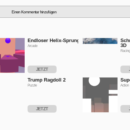
Einen Kommentar hinzufügen
Endloser Helix-Sprung
Sch
3D
Arcade
Racin
JETZT
SPIELEN
S
Trump Ragdoll 2
Sup
Puzzle
Action
JETZT
SPIELEN
S