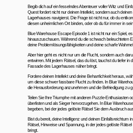
Begib dich auf ein fesselndes Abenteuer voller Witz und Ei
Quest fordert nicht nur deinen Intellekt, sondern auch deine
Lagerhauses navigierst. Die Frage ist nicht nur, ob du entko
diesen unheimlichen Ort binden, oder ob du für immer in sei
Blue Warehouse Escape Episode 1 ist nicht nur ein Spiel, es i
hinauszuschauen. Während du die schwach beleuchteten Ecke
deine Problemlösungsfähigkeiten und deine scharfe Wahrneh
Aber hier geht es nicht nur um die Flucht, sondern auch dar
entwirren. Mit jedem Rätsel, das du löst, tauchst du tiefer i
Fassade des Lagerhauses näher bringt.
Fordere deinen Intellekt und deine Beharrlichkeit heraus, w
um diese schwer fassbare Flucht zu finden. In Blue Wareho
die Herausforderung anzunehmen und die Befriedigung zu ge
Teilen Sie Ihre Triumphe mit anderen Puzzle-Enthusiasten o
überlisten und als Sieger hervorzugehen. In Blue Warehouse
begeben, bei der jedes gelöste Rätsel Sie dem Ausbruch aus 
Bist du bereit, deine Intelligenz und deinen Einfallsreichtum
Rätsel, Hinweise und Spannung, in der jedes gelöste Rätsel
bringt.