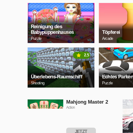
Reinigung des
Babypuppenhauses
Töpferei
Puzzle
Arcade
2.5
Überlebens-Raumschiff
Echtes Parke
Shooting
Puzzle
Mahjong Master 2
Action
JETZT