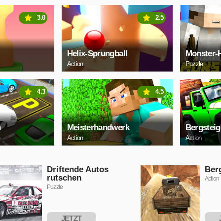
3.0
2.5
Helix-Sprungball
Monster-
Action
Puzzle
4.3
4.5
n
Meisterhandwerk
Bergsteig
Action
Action
Driftende Autos
Ber
rutschen
Action
Puzzle
JETZT