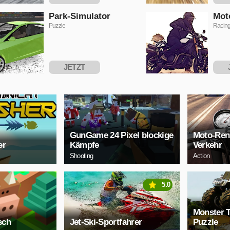
SPIELEN
S
Park-Simulator
Mot
Puzzle
Racin
JETZT
SPIELEN
S
GunGame 24 Pixel blockige
Moto-Ren
er
Kämpfe
Verkehr
Shooting
Action
5.0
Monster 
sch
Jet-Ski-Sportfahrer
Puzzle