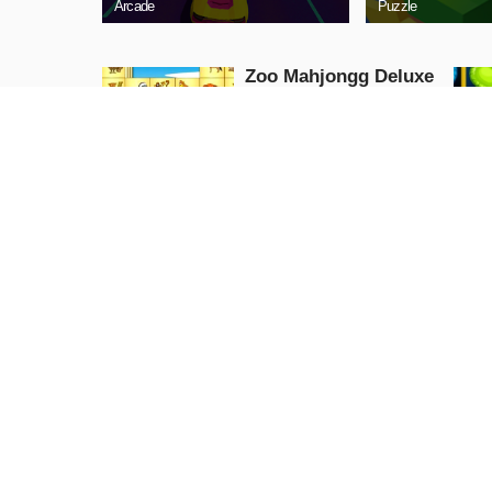
Arcade
Puzzle
Zoo Mahjongg Deluxe
Puzzle
JETZT
SPIELEN
Merge Game Coffee
Shop
Puzzle
JETZT
SPIELEN