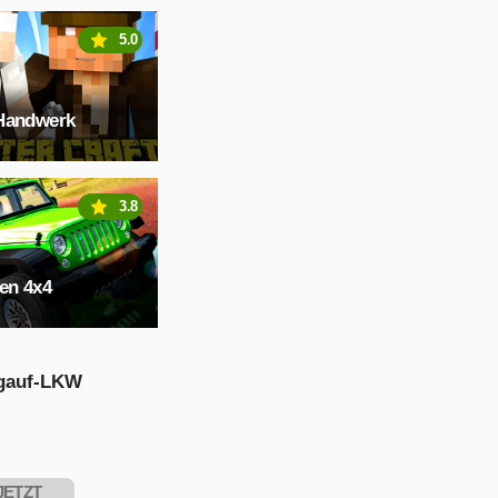
5.0
Handwerk
3.8
en 4x4
gauf-LKW
JETZT