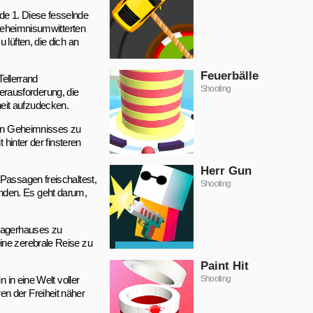
de 1. Diese fesselnde
 geheimnisumwitterten
 lüften, die dich an
Feuerbälle
Tellerrand
Shooting
erausforderung, die
eit aufzudecken.
nden Geheimnisses zu
 hinter der finsteren
Herr Gun
 Passagen freischaltest,
Shooting
nden. Es geht darum,
 Lagerhauses zu
ine zerebrale Reise zu
Paint Hit
 in eine Welt voller
Shooting
n der Freiheit näher