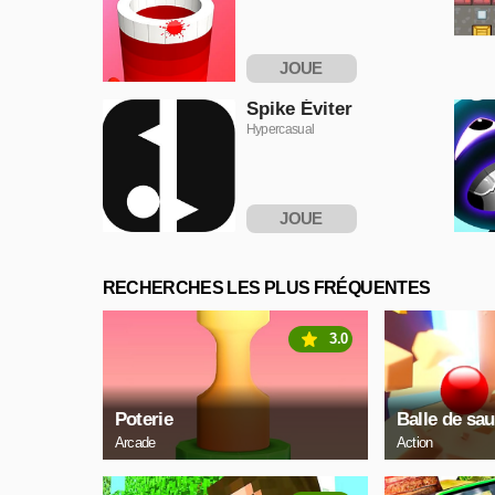
JOUE
MAINTENANT
Spike Éviter
Hypercasual
JOUE
MAINTENANT
RECHERCHES LES PLUS FRÉQUENTES
3.0
Poterie
Balle de sau
Arcade
Action