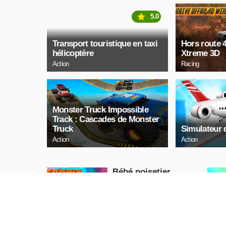
5.0
Transport touristique en taxi
Hors route 
hélicoptère
Xtreme 3D
Action
Racing
Monster Truck Impossible
Track : Cascades de Monster
Truck
Simulateur 
Action
Action
Bébé noisetier
Printemps
Girls
JOUE