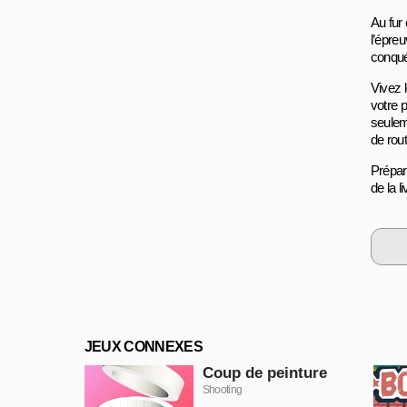
Au fur
l’épreu
conqué
Vivez l
votre 
seulem
de rout
Prépar
de la 
JEUX CONNEXES
Coup de peinture
Shooting