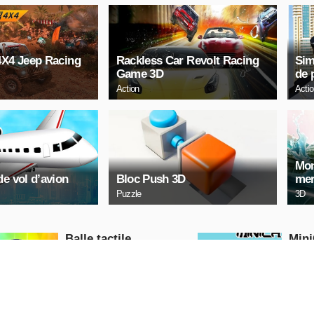
4X4 Jeep Racing
Rackless Car Revolt Racing
Sim
Game 3D
de 
Action
Acti
Mon
de vol d’avion
Bloc Push 3D
me
Puzzle
3D
Balle tactile
Mini
Action
Action
JOUE