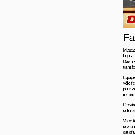
Fa
Mettez
la pea
Dash P
transf
Équipé
vélo fi
pour v
record
L’envi
colorés
Votre t
dextéri
satisfa