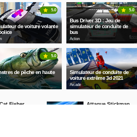
5.0
5.0
Bus Driver 3D : Jeu de
ulateur de voiture volante
simulateur de conduite de
police
bus
on
Action
5.0
stres de pêche en haute
Simulateur de conduite de
r
voiture extrême 3d 2021
Arcade
Cat Fisher
Attaque Stickman
Action
JOUE
JOUE