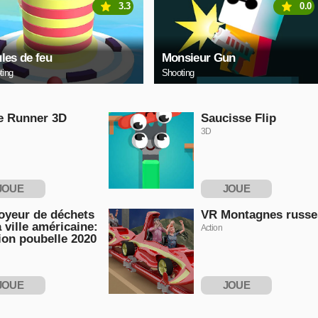
3.3
0.0
les de feu
Monsieur Gun
ting
Shooting
e Runner 3D
Saucisse Flip
3D
JOUE
JOUE
NTENANT
MAINTENANT
oyeur de déchets
VR Montagnes russe
a ville américaine:
Action
on poubelle 2020
JOUE
JOUE
NTENANT
MAINTENANT