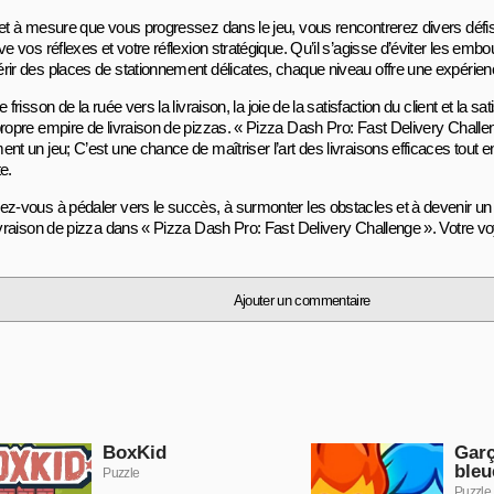
 et à mesure que vous progressez dans le jeu, vous rencontrerez divers défis
ve vos réflexes et votre réflexion stratégique. Qu’il s’agisse d’éviter les embo
rir des places de stationnement délicates, chaque niveau offre une expérienc
e frisson de la ruée vers la livraison, la joie de la satisfaction du client et la sa
propre empire de livraison de pizzas. « Pizza Dash Pro: Fast Delivery Challe
ent un jeu; C’est une chance de maîtriser l’art des livraisons efficaces tout
e.
ez-vous à pédaler vers le succès, à surmonter les obstacles et à devenir u
livraison de pizza dans « Pizza Dash Pro: Fast Delivery Challenge ». Votre v
Ajouter un commentaire
BoxKid
Garç
bleu
Puzzle
Puzzle