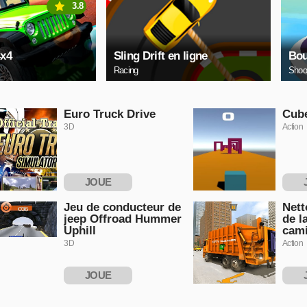
3.8
4x4
Sling Drift en ligne
Bou
Racing
Shoo
Euro Truck Drive
Cub
3D
Action
JOUE
MAINTENANT
MAI
Jeu de conducteur de
Nett
jeep Offroad Hummer
de l
Uphill
cami
3D
Action
JOUE
MAINTENANT
MAI