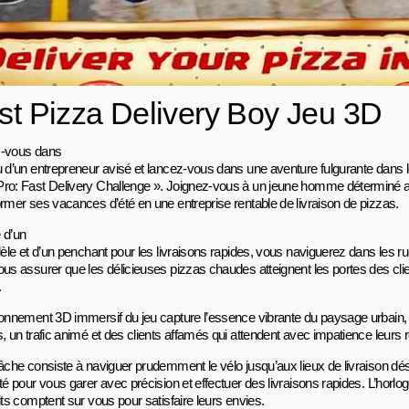
st Pizza Delivery Boy Jeu 3D
-vous dans
u d’un entrepreneur avisé et lancez-vous dans une aventure fulgurante dans le
ro: Fast Delivery Challenge ». Joignez-vous à un jeune homme déterminé alo
ormer ses vacances d’été en une entreprise rentable de livraison de pizzas.
 d’un
dèle et d’un penchant pour les livraisons rapides, vous naviguerez dans les ru
ous assurer que les délicieuses pizzas chaudes atteignent les portes des cl
.
ronnement 3D immersif du jeu capture l’essence vibrante du paysage urbain
, un trafic animé et des clients affamés qui attendent avec impatience leurs 
âche consiste à naviguer prudemment le vélo jusqu’aux lieux de livraison dési
té pour vous garer avec précision et effectuer des livraisons rapides. L’horloge
its comptent sur vous pour satisfaire leurs envies.