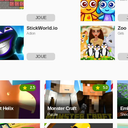
JOUE
MAINTENANT
MAI
StickWorld.io
Zoo
Action
Girls
JOUE
MAINTENANT
MAI
2.5
5.0
t Helix
Monster Craft
Emb
Puzzle
Shoo