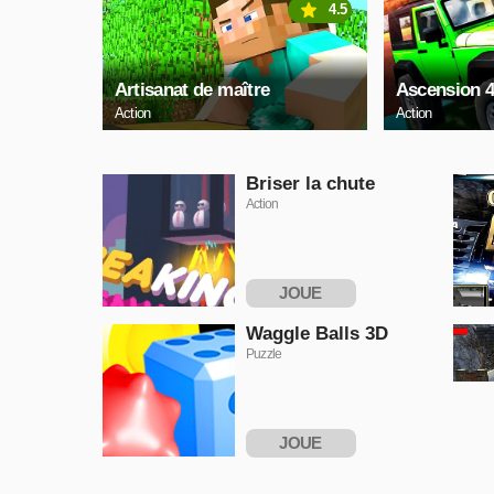
4.5
Artisanat de maître
Ascension 
Action
Action
Briser la chute
Action
JOUE
MAINTENANT
Waggle Balls 3D
Puzzle
JOUE
MAINTENANT