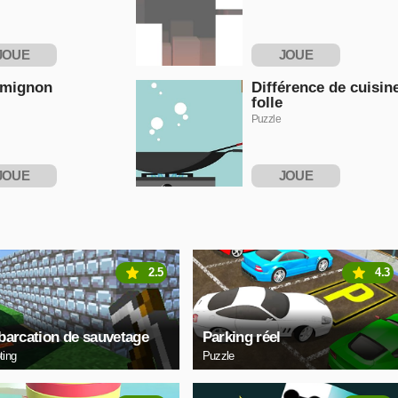
JOUE
JOUE
NTENANT
MAINTENANT
 mignon
Différence de cuisin
folle
Puzzle
JOUE
JOUE
NTENANT
MAINTENANT
2.5
4.3
arcation de sauvetage
Parking réel
ting
Puzzle