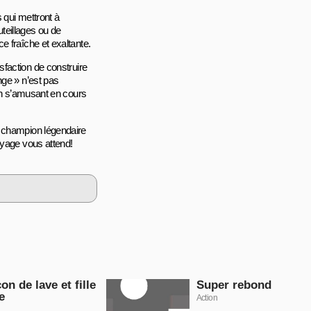
 qui mettront à
uteillages ou de
e fraîche et exaltante.
tisfaction de construire
nge » n’est pas
 en s’amusant en cours
n champion légendaire
oyage vous attend!
on de lave et fille
Super rebond
e
Action