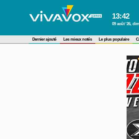
13
:
42
09 août ‘26, d
Dernier ajouté
Les mieux notés
Le plus populaire
C