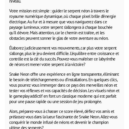
niveau.
Votre mission est simple : guider le serpent néon à travers le
royaume numérique dynamique, où chaque pixel brille d’énergie
électrique. Au fur et à mesure que vous naviguerez dans ce
paysage lumineux, votre serpent s’allongera à chaque bouchée
qu’il dévore. Mais attention, car le chemin est traître, et les
obstacles peuvent sonner le glas de votre aventure au néon.
Élaborez judicieusement vos mouvements, car plus votre serpent
s’allonge, plus le jeu devient difficile. L’équilibre entre croissance et
contrôle est la clé du succès. Pouvez-vous maîtriser ce labyrinthe
de néons et mener votre serpent à la victoire?
Snake Neon offre une expérience en ligne transparente, éliminant
le besoin de téléchargements ou d’installations. En quelques clics,
vous pourrez vous immerger dans ce pays des merveilles néon et
tester vos réflexes et vos capacités de décision. Les visuels néon et
le gameplay addictif en font un classique moderne qui est parfait
pour une pause rapide ou une session de jeu prolongée.
Alors, préparez-vous à chasser ce score élevé, défiez vos amis et
prélassez-vous dans la lueur fascinante de Snake Neon. Allez-vous
conquérir le monde infusé de néons et devenir le champion
ultime des serpents?