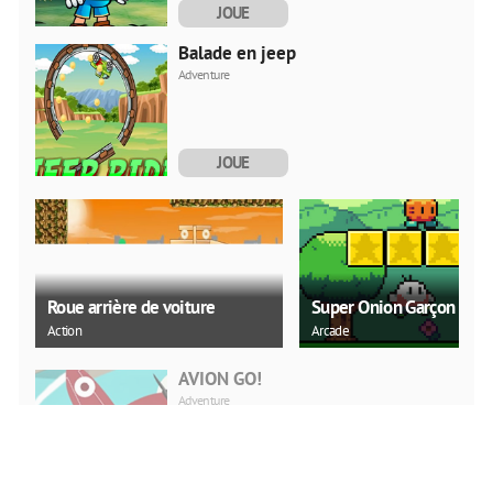
JOUE
MAINTENANT
Balade en jeep
Adventure
JOUE
MAINTENANT
Roue arrière de voiture
Super Onion Garçon
Action
Arcade
AVION GO!
Adventure
JOUE