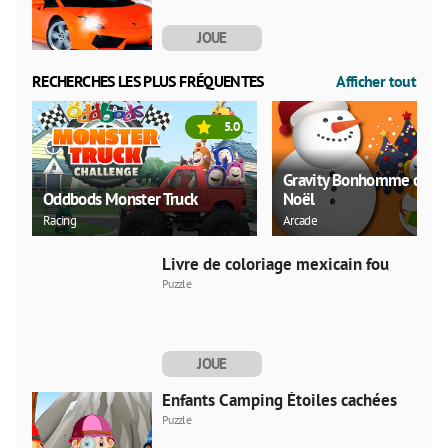
JOUE
MAINTENANT
RECHERCHES LES PLUS FRÉQUENTES
Afficher tout
5.0
Gravity Bonhomme de n
Oddbods Monster Truck
Noël
Racing
Arcade
Livre de coloriage mexicain fou
Puzzle
JOUE
MAINTENANT
Enfants Camping Étoiles cachées
Puzzle