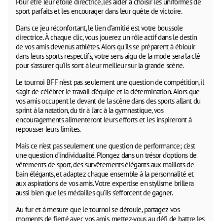
Pour être leur étoile directrice, les aider à choisir les uniformes de
sport parfaits et les encourager dans leur quête de victoire.
Dans ce jeu réconfortant, le lien d’amitié est votre boussole
directrice. À chaque clic, vous jouerez un rôle actif dans le destin
de vos amis devenus athlètes. Alors qu’ils se préparent à éblouir
dans leurs sports respectifs, votre sens aigu de la mode sera la clé
pour s’assurer qu’ils sont à leur meilleur sur la grande scène.
Le tournoi BFF n’est pas seulement une question de compétition, il
s’agit de célébrer le travail d’équipe et la détermination. Alors que
vos amis occupent le devant de la scène dans des sports allant du
sprint à la natation, du tir à l’arc à la gymnastique, vos
encouragements alimenteront leurs efforts et les inspireront à
repousser leurs limites.
Mais ce n’est pas seulement une question de performance; c’est
une question d’individualité. Plongez dans un trésor d’options de
vêtements de sport, des survêtements élégants aux maillots de
bain élégants, et adaptez chaque ensemble à la personnalité et
aux aspirations de vos amis. Votre expertise en stylisme brillera
aussi bien que les médailles qu’ils s’efforcent de gagner.
Au fur et à mesure que le tournoi se déroule, partagez vos
moments de fierté avec vos amis, mettez-vous au défi de battre les