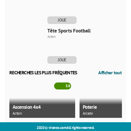
JOUE
MAINTENANT
Tête Sports Football
Action
JOUE
MAINTENANT
RECHERCHES LES PLUS FRÉQUENTES
Afficher tout
3.8
Ascension 4x4
Poterie
Action
Arcade
2020 ©
vivavox.com
All rights reserved.
2.5