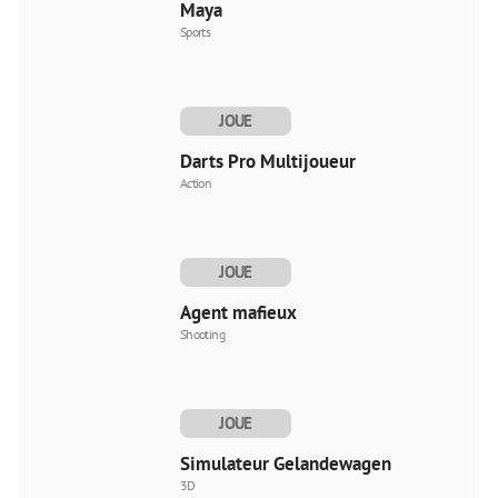
Maya
Sports
JOUE
MAINTENANT
Darts Pro Multijoueur
Action
JOUE
MAINTENANT
Agent mafieux
Shooting
JOUE
MAINTENANT
Simulateur Gelandewagen
3D