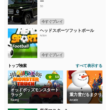
ー
3D
今すぐプレイ
ヘッドスポーツフットボール
Action
今すぐプレイ
トップ検索
すべて表示する
5.0
オッドボッズモンスタート
ラック
重力雪だるまクリスマ
Racing
Arcade