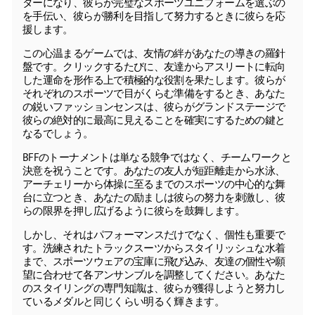
ターになり、彼らが完璧なスポーツユニフォームを選ぶの
を手伝い、彼らが勝利を目指して努力するときに彼らを応
援します。
この心温まるゲームでは、友情の絆があなたの導きの羅針
盤です。クリックするたびに、友達からアスリートに転向
した運命を形作る上で積極的な役割を果たします。彼らが
それぞれのスポーツで目がくらむ準備をするとき、あなた
の鋭いファッションセンスは、彼らがグランドステージで
彼らの絶対的に最高に見えることを確実にするための鍵と
なるでしょう。
BFFのトーナメントは単なる競争ではなく、チームワークと
決意を祝うことです。あなたの友人が短距離走から水泳、
アーチェリーから体操に至るまでのスポーツの中心的な舞
台に立つとき、あなたの励ましは彼らの努力を刺激し、彼
らの限界を押し広げるように彼らを鼓舞します。
しかし、それはパフォーマンスだけでなく、個性も重要で
す。洗練されたトラックスーツからスタイリッシュな水着
まで、スポーツウェアの宝庫に飛び込み、友達の個性や願
望に合わせて各アンサンブルを調整してください。あなた
のスタイリングの専門知識は、彼らが獲得しようと努力し
ているメダルと同じくらい明るく輝きます。