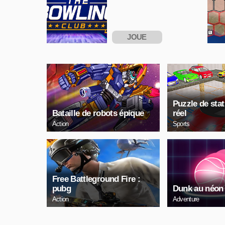
JOUE
MAINTENANT
Puzzle de sta
Bataille de robots épique
réel
Action
Sports
Free Battleground Fire :
pubg
Dunk au néon
Action
Adventure