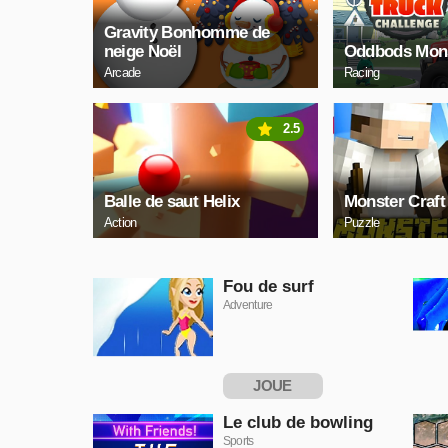
Gravity Bonhomme de
neige Noël
Oddbods Mons
Arcade
Racing
2.5
Balle de saut Helix
Monster Craft
Action
Puzzle
Fou de surf
Adventure
JOUE
MAINTENANT
Le club de bowling
Sports