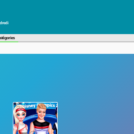
ndredi
atégories