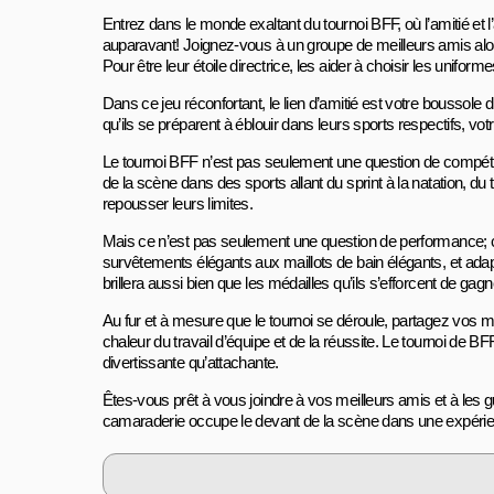
Entrez dans le monde exaltant du tournoi BFF, où l’amitié et
auparavant! Joignez-vous à un groupe de meilleurs amis alo
Pour être leur étoile directrice, les aider à choisir les unifor
Dans ce jeu réconfortant, le lien d’amitié est votre boussole 
qu’ils se préparent à éblouir dans leurs sports respectifs, vot
Le tournoi BFF n’est pas seulement une question de compétition
de la scène dans des sports allant du sprint à la natation, du 
repousser leurs limites.
Mais ce n’est pas seulement une question de performance; c’
survêtements élégants aux maillots de bain élégants, et ada
brillera aussi bien que les médailles qu’ils s’efforcent de gagn
Au fur et à mesure que le tournoi se déroule, partagez vos m
chaleur du travail d’équipe et de la réussite. Le tournoi de BF
divertissante qu’attachante.
Êtes-vous prêt à vous joindre à vos meilleurs amis et à les gu
camaraderie occupe le devant de la scène dans une expéri