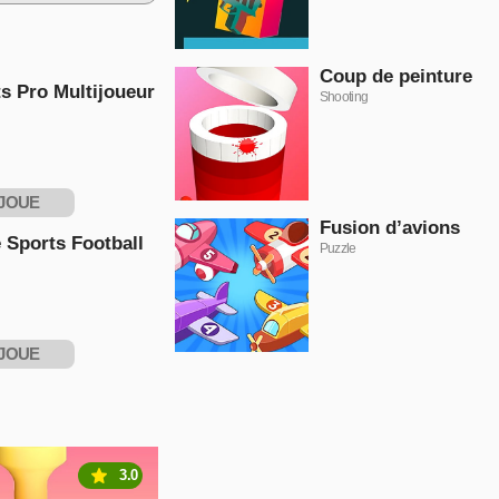
Coup de peinture
s Pro Multijoueur
Shooting
JOUE
Fusion d’avions
NTENANT
 Sports Football
Puzzle
JOUE
NTENANT
3.0