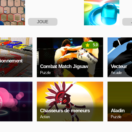
JOUE
MAINTENANT
MAI
5.0
tionnement
Combat Match Jigsaw
Vecteur
Puzzle
Arcade
Chasseurs de meneurs
Aladin
Action
Puzzle