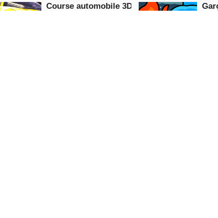
Course automobile 3D
Garç
bleu
Racing
Maz
Puzzle
JOUE
MAINTENANT
MAI
Véritable lecteur de
Jeu
pousse-pousse
voit
sur 
Racing
Racin
JOUE
MAINTENANT
MAI
5.0
Cascades
unner
Taz russe Conduite
dirtbike
Racing
Puzzle