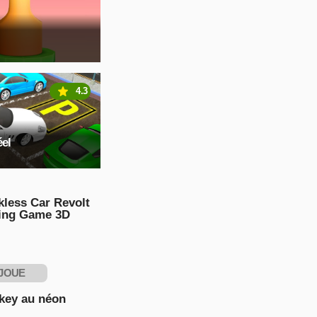
4.3
éel
kless Car Revolt
ing Game 3D
JOUE
NTENANT
key au néon