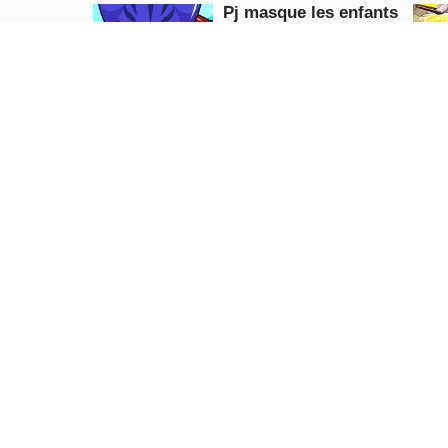
Pj masque les enfants
Course de voiture 3d
Action
JOUE
MAINTENANT
Jeux de voitures de
démolition Derby 2020
Action
JOUE
MAINTENANT
Toboggan de moto hors
route
Crazy Road R
Puzzle
Puzzle