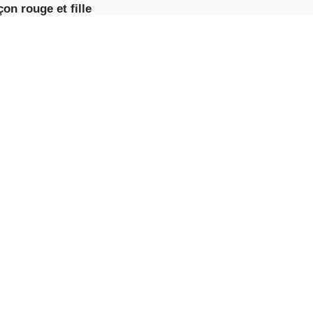
on rouge et fille
e - Forest Temple
e
JOUE
NTENANT
 de course de
ures de conduite
autoroute 2020
g
JOUE
NTENANT
 de course de