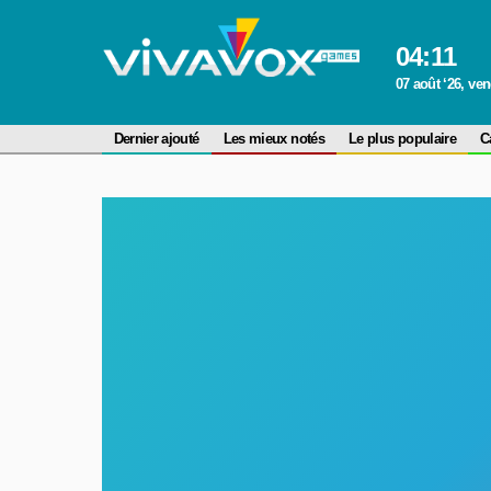
04
:
11
07 août ‘26, ve
Dernier ajouté
Les mieux notés
Le plus populaire
C