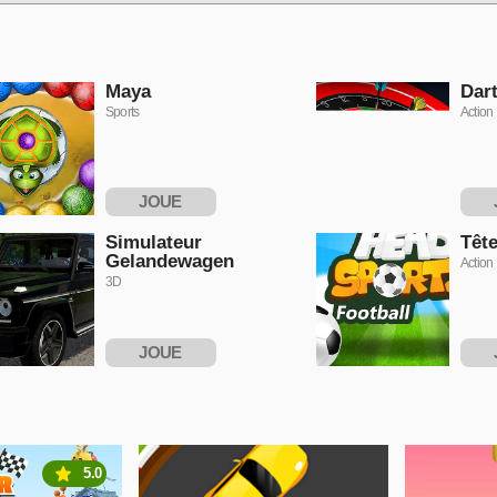
Maya
Dart
Sports
Action
JOUE
MAINTENANT
MAI
Simulateur
Tête
Gelandewagen
Action
3D
JOUE
MAINTENANT
MAI
5.0