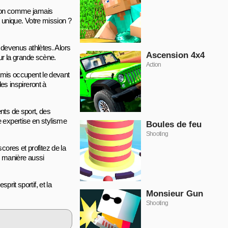
ition comme jamais
 unique. Votre mission ?
s devenus athlètes. Alors
Ascension 4x4
sur la grande scène.
Action
 amis occupent le devant
les inspireront à
nts de sport, des
e expertise en stylisme
Boules de feu
Shooting
cores et profitez de la
ne manière aussi
rit sportif, et la
Monsieur Gun
Shooting