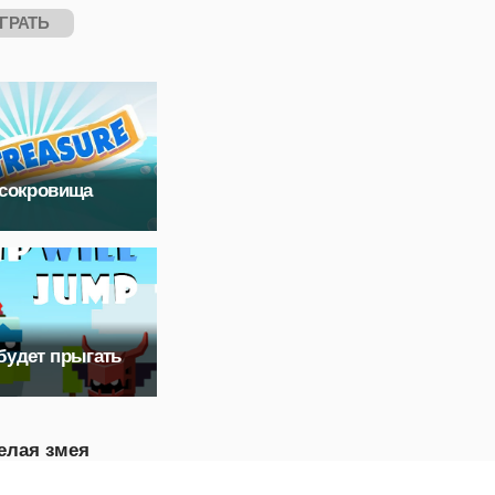
ГРАТЬ
 сокровища
будет прыгать
елая змея