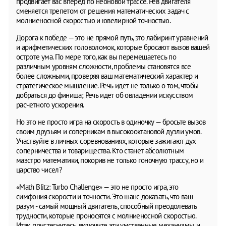
продвигает вас вперед по неоновой трассе. Рев двигателя
сменяется трепетом от решения математических задач с
молниеносной скоростью и ювелирной точностью.
Дорога к победе — это не прямой путь, это лабиринт уравнений
и арифметических головоломок, которые бросают вызов вашей
остроте ума. По мере того, как вы перемещаетесь по
различным уровням сложности, проблемы становятся все
более сложными, проверяя ваш математический характер и
стратегическое мышление. Речь идет не только о том, чтобы
добраться до финиша; Речь идет об овладении искусством
расчетного ускорения.
Но это не просто игра на скорость в одиночку — бросьте вызов
своим друзьям и соперникам в высокооктановой дуэли умов.
Участвуйте в личных соревнованиях, которые зажигают дух
соперничества и товарищества. Кто станет абсолютным
маэстро математики, покорив не только гоночную трассу, но и
царство чисел?
«Math Blitz: Turbo Challenge» — это не просто игра, это
симфония скорости и точности. Это шанс доказать, что ваш
разум - самый мощный двигатель, способный преодолевать
трудности, которые проносятся с молниеносной скоростью.
Итак, пристегнитесь, включите эти умственные механизмы, и