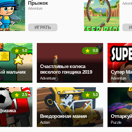
Прыжок
Advent
Adventure
ИГРАТЬ
И
5.0
0.0
Счастливые колеса
ый мальчик
веселого гонщика 2019
Супер Ма
Adventure
Adventure
2.5
5.0
физика
Внедорожная мания
Отпаркуй
Action
Puzzle