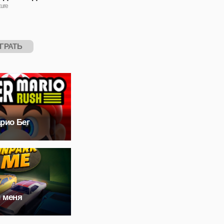
ure
ГРАТЬ
рио Бег
 меня