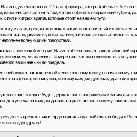
 Razzon, увлекательного 2D-платформера, который обещает бесконе
ы, ваша миссия состоит в том, чтобы собирать сверкающие кубики, р
х пил и хитрых врагов, которые стоят на вашем пути.
простоту и азарт, предлагая игрокам интуитивно понятный и увлекатель
ращают исследование в удовольствие, а возрастающая сложность по 
ет наполнен волнующими поворотами.
ак главы эпической истории, Razzon обеспечивает захватывающий игр
ратегическому мышлению. По мере того, как вы поднимаетесь по уров
роверяя ваши навыки до предела.
ие приближает вас к конечной цели: красному флагу, означающему т
игаете этого флага, неописуемо, поэтому каждый душераздирающий пр
путешествие, которое будет держать вас в напряжении и заниматься ч
мых для успеха на каждом уровне, создает по-настоящему захватываю
.
, преодолеть препятствия и гордо поднять красный флаг победы в Разз
ее ни на одно другое!