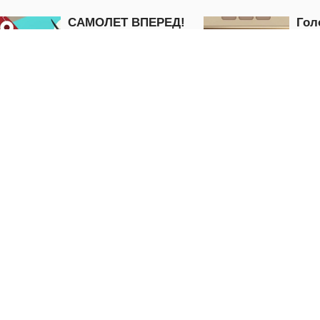
САМОЛЕТ ВПЕРЕД!
Гол
пои
Adventure
Puzzle
ИГРАТЬ
И
Cadillac CT4
Бег
Головоломка
Puzzle
Puzzle
ИГРАТЬ
И
5.0
Детская память - Дикие
ровища
животные
Игра «За
Puzzle
Puzzle