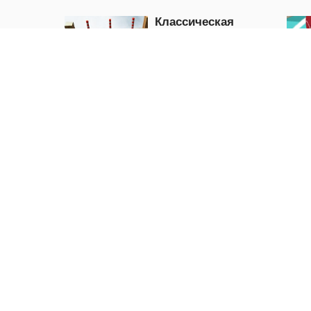
Классическая
парковка для
джипов
3D
ИГРАТЬ
Любовь к Рождеству
снежков
Puzzle
ИГРАТЬ
Злой Санта-Клаус
Морские сок
Action
Puzzle