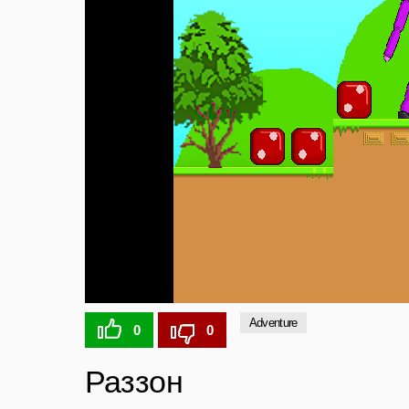
Adventure
0
0
Раззон