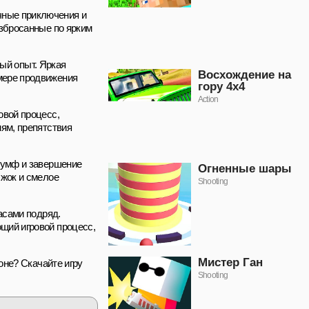
чные приключения и
азбросанные по ярким
ный опыт. Яркая
Восхождение на
мере продвижения
гору 4x4
Action
овой процесс,
ням, препятствия
риумф и завершение
Огненные шары
ыжок и смелое
Shooting
асами подряд.
щий игровой процесс,
Мистер Ган
оне? Скачайте игру
Shooting