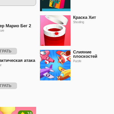
Краска Хит
Shooting
ер Марио Бег 2
ure
ГРАТЬ
Слияние
плоскостей
актическая атака
Puzzle
er
ГРАТЬ
3.0