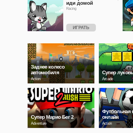
иди домой
Racing
ИГРАТЬ
Заднее колесо
автомобиля
Супер луков
Action
Arcade
Футбольная 
Супер Марио Бег 2
онлайн
Adventure
Action