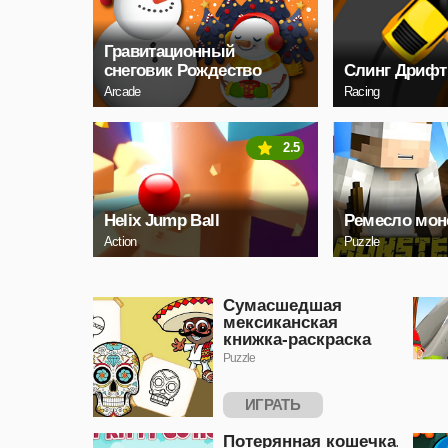
Гравитационный
снеговик Рождество
Слинг Дрифт
Arcade
Racing
2.5
Helix Jump Ball
Ремесло мон
Action
Puzzle
Сумасшедшая
мексиканская
книжка-раскраска
Puzzle
ИГРАТЬ
Потерянная кошечка,