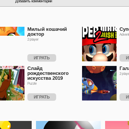
Добавить комментарий
Милый кошачий
Суп
доктор
Advent
2 player
ИГРАТЬ
И
Слайд
Гал
рождественского
2 play
искусства 2019
Puzzle
ИГРАТЬ
И