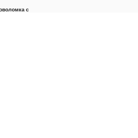
оволомка с
ском слов
ГРАТЬ
ущий Санта
ГРАТЬ
мок»