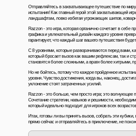
Отправляйтесь в захватывающее путешествие по миру
испытания! Как главный герой этой захватывающей игр
ландшафтам, ловко избегая угрожающих шипов, коварны
Razzon - это игра, которая органично сочетает в себе 
графика и увлекательный дизайн каждого уровня прев
гарантирует, что каждый шаг вашего путешествия буд
С 8 уровнями, которые разворачиваются перед вами, к
который бросает вызов как вашим рефлексам, так и ст
становятся более сложными, а враги более хитрыми, п
Но не бойтесь, потому что каждое пройденное испытан
уровня. Чувство достижения, когда вы, наконец, дост
уклонение стоят затраченных усилий.
Razzon - это больше, чем просто игра; это волнующее 
Сочетание стратегии, навыков и решимости, необходи
который идеально подходит для игроков всех возрастов
Итак, готовы ли вы принять вызов, собрать эти кубики
прямо сейчас и отправляйтесь в приключение, не похож