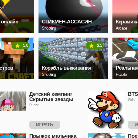
 онлайн
СТИКМЕН-АССАСИН
Керамик
Shooting
Arcade
5.0
2.5
стров
Корабль выживания
Реальная
Shooting
Puzzle
Детский кемпинг
BTS
Скрытые звезды
Girls
Puzzle
ИГРАТЬ
И
Прыжок мальчика
Пое