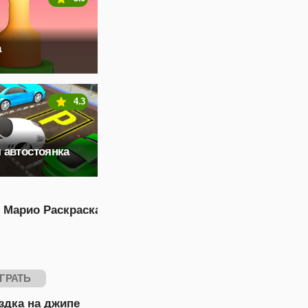
а
4.3
 автостоянка
 Марио Раскраска
ГРАТЬ
здка на джипе