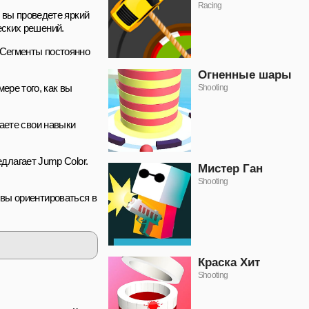
Racing
е вы проведете яркий
еских решений.
? Сегменты постоянно
Огненные шары
ере того, как вы
Shooting
ваете свои навыки
лагает Jump Color.
Мистер Ган
Shooting
 вы ориентироваться в
Краска Хит
Shooting