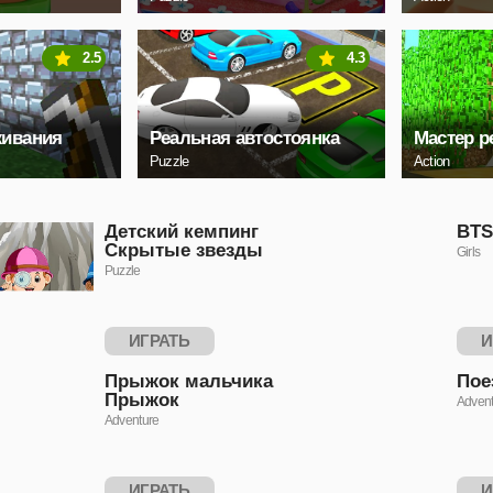
2.5
4.3
ивания
Реальная автостоянка
Мастер р
Puzzle
Action
Детский кемпинг
BTS
Скрытые звезды
Girls
Puzzle
ИГРАТЬ
И
Прыжок мальчика
Пое
Прыжок
Advent
Adventure
ИГРАТЬ
И