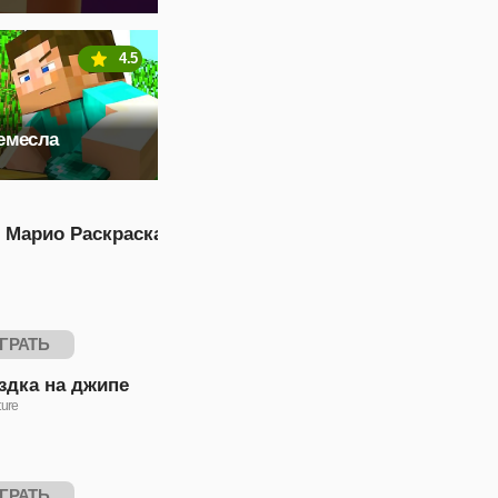
4.5
емесла
 Марио Раскраска
ГРАТЬ
здка на джипе
ure
ГРАТЬ