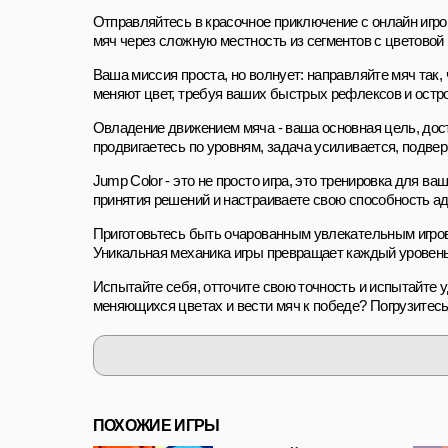
Отправляйтесь в красочное приключение с онлайн игрой 
мяч через сложную местность из сегментов с цветовой
Ваша миссия проста, но волнует: направляйте мяч так,
меняют цвет, требуя ваших быстрых рефлексов и остро
Овладение движением мяча - ваша основная цель, дост
продвигаетесь по уровням, задача усиливается, подв
Jump Color - это не просто игра, это тренировка для 
принятия решений и настраиваете свою способность а
Приготовьтесь быть очарованным увлекательным игро
Уникальная механика игры превращает каждый уровень
Испытайте себя, отточите свою точность и испытайте 
меняющихся цветах и вести мяч к победе? Погрузитесь 
ПОХОЖИЕ ИГРЫ