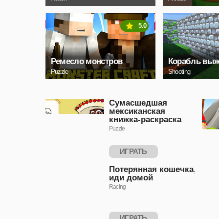
5.0
Ремесло монстров
Корабль выж
Puzzle
Shooting
Сумасшедшая
мексиканская
книжка-раскраска
Puzzle
ИГРАТЬ
Потерянная кошечка,
иди домой
Racing
ИГРАТЬ