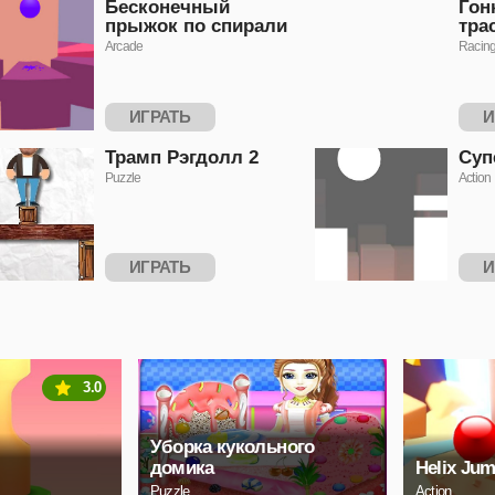
Бесконечный
Гон
прыжок по спирали
тра
Arcade
Racin
ИГРАТЬ
И
Трамп Рэгдолл 2
Суп
Puzzle
Action
ИГРАТЬ
И
3.0
Уборка кукольного
домика
Helix Jum
Puzzle
Action