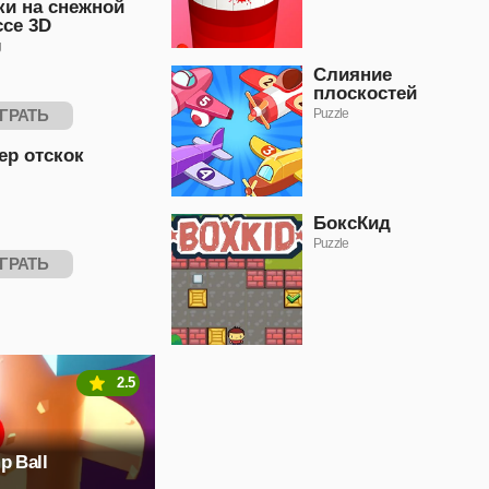
ки на снежной
ссе 3D
g
Слияние
плоскостей
ГРАТЬ
Puzzle
ер отскок
БоксКид
Puzzle
ГРАТЬ
2.5
p Ball