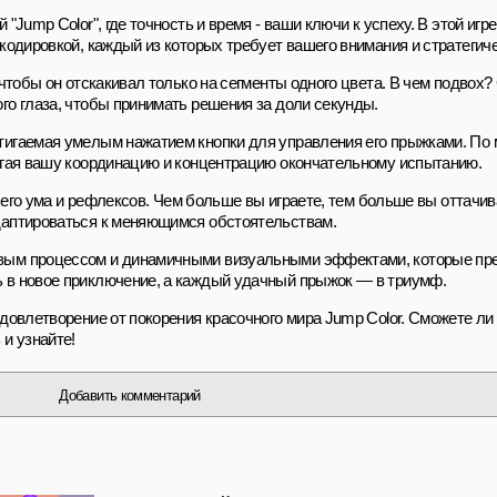
"Jump Color", где точность и время - ваши ключи к успеху. В этой игр
 кодировкой, каждый из которых требует вашего внимания и стратегич
 чтобы он отскакивал только на сегменты одного цвета. В чем подвох
го глаза, чтобы принимать решения за доли секунды.
игаемая умелым нажатием кнопки для управления его прыжками. По м
ергая вашу координацию и концентрацию окончательному испытанию.
вашего ума и рефлексов. Чем больше вы играете, тем больше вы оттачи
даптироваться к меняющимся обстоятельствам.
вым процессом и динамичными визуальными эффектами, которые пред
 в новое приключение, а каждый удачный прыжок — в триумф.
удовлетворение от покорения красочного мира Jump Color. Сможете ли
и узнайте!
Добавить комментарий