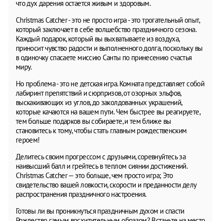
что дух дарения остается живым и здоровым.
Christmas Catcher - это не просто игра - это трогательный опыт,
который заключает в себе волшебство праздничного сезона.
Каждый подарок, который вы выхватываете из воздуха,
приносит чувство радости и выполненного долга, поскольку вы
в одиночку спасаете миссию Санты по принесению счастья
миру.
Но проблема - это не детская игра. Комната представляет собой
лабиринт препятствий и сюрпризов, от озорных эльфов,
выскакивающих из углов, до заколдованных украшений,
которые качаются на вашем пути. Чем быстрее вы реагируете,
тем больше подарков вы собираете, и тем ближе вы
становитесь к тому, чтобы стать главным рождественским
героем!
Делитесь своим прогрессом с друзьями, соревнуйтесь за
наивысший балл и грейтесь в теплом сиянии достижений.
Christmas Catcher — это больше, чем просто игра; Это
свидетельство вашей ловкости, скорости и преданности делу
распространения праздничного настроения.
Готовы ли вы проникнуться праздничным духом и спасти
Рождество самым восхитительным образом? Встаньте на место