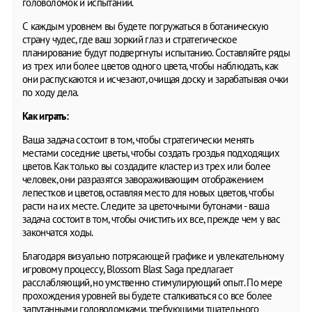
головоломок и испытаний.
С каждым уровнем вы будете погружаться в ботаническую
страну чудес, где ваш зоркий глаз и стратегическое
планирование будут подвергнуты испытанию. Составляйте ряды
из трех или более цветов одного цвета, чтобы наблюдать, как
они распускаются и исчезают, очищая доску и зарабатывая очки
по ходу дела.
Как играть:
Ваша задача состоит в том, чтобы стратегически менять
местами соседние цветы, чтобы создать гроздья подходящих
цветов. Как только вы создадите кластер из трех или более
человек, они разразятся завораживающим отображением
лепестков и цветов, оставляя место для новых цветов, чтобы
расти на их месте. Следите за цветочными бутонами - ваша
задача состоит в том, чтобы очистить их все, прежде чем у вас
закончатся ходы.
Благодаря визуально потрясающей графике и увлекательному
игровому процессу, Blossom Blast Saga предлагает
расслабляющий, но умственно стимулирующий опыт. По мере
прохождения уровней вы будете сталкиваться со все более
запутанными головоломками, требующими тщательного