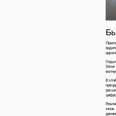
Бы
Приго
водите
идеал
Сядьте
Driver
волну
В это
преод
расши
цифров
Реали
гонок
динам