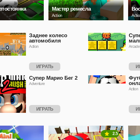
втостоянка
Мастер ремесла
Вос
Action
Acti
Заднее колесо
Суп
автомобиля
мал
Action
Arcade
ИГРАТЬ
И
Супер Марио Бег 2
Фут
онл
Adventure
Action
ИГРАТЬ
И
2.5