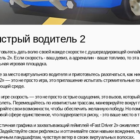
стрый водитель 2
товьтесь дать волю своей жажде скорости с душераздирающей онлай
ль 2». Если скорость - ваш девиз, а адреналин - ваше топливо, то эта 
ьная игровая площадка.
 за место виртуального водителя и приготовьтесь разогнаться, как ни
 2» — это не просто игра, это приглашение испытать стремительные го
ющей среде.
й игре скорость — это не просто острые ощущения, это вызов, которы
олеть. Перемещайтесь по извилистым трассам, маневрируйте вокруг 
ряйте свои возможности, чтобы обеспечить желанную победу. Но помн
ой сфере единственное, что подвергается риску, - это ваше место в 
стичная графика и захватывающий геймплей «Fast Driver 2» оживляют
. Задействуйте свои рефлексы и оттачивайте свои навыки вождения, п
ичным ландшафтам, чувствуя ветер в своих виртуальных волосах.