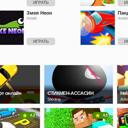
ИГРАТЬ
И
Змея Неон
Пан
Arcade
Arcade
ИГРАТЬ
И
фт онлайн
СТИКМЕН-АССАСИН
Hel
Shooting
Acti
4.3
4.5