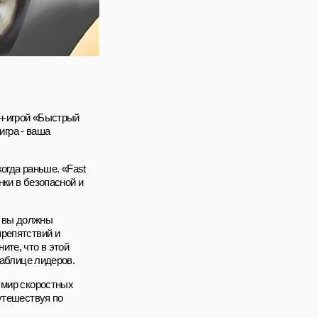
н-игрой «Быстрый
игра - ваша
когда раньше. «Fast
нки в безопасной и
й вы должны
препятствий и
ите, что в этой
таблице лидеров.
 мир скоростных
утешествуя по