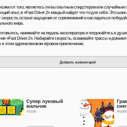
исимо от того, являетесь ли вы опытным спидстером или случайным
ющий опыт, в «Fast Driver 2» каждый найдет что-то для себя. Это шан
 скорости, острые ощущения от соревнований и насладиться победой 
ального мира.
 готовьтесь, нажимайте на педаль акселератора и погружайтесь в ду
ие «Fast Driver 2». Набирайте скорость, осваивайте трассы и докажит
к в этом адреналиновом игровом приключении.
Добавить комментарий
Супер луковый
Гра
мальчик
сне
Arcade
Arcade