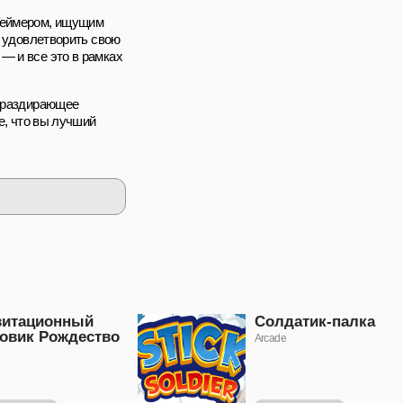
 геймером, ищущим
с удовлетворить свою
— и все это в рамках
шераздирающее
е, что вы лучший
витационный
Солдатик-палка
говик Рождество
Arcade