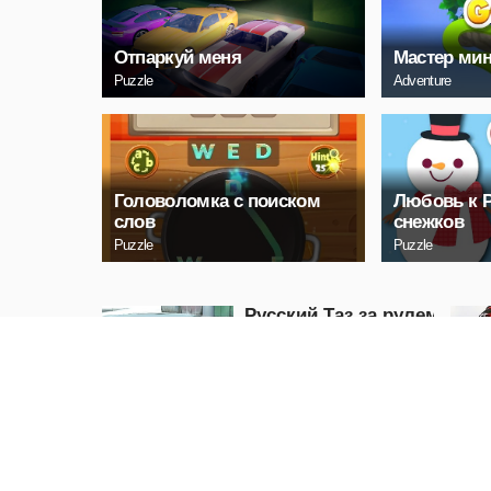
Отпаркуй меня
Мастер ми
Puzzle
Adventure
Головоломка с поиском
Любовь к 
слов
снежков
Puzzle
Puzzle
Русский Таз за рулем
Racing
ИГРАТЬ
Хэллоуин
приближается