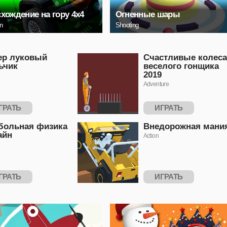
хождение на гору 4x4
Огненные шары
on
Shooting
ер луковый
Счастливые колеса
ьчик
веселого гонщика
2019
Adventure
ГРАТЬ
ИГРАТЬ
больная физика
Внедорожная мани
айн
Action
ГРАТЬ
ИГРАТЬ