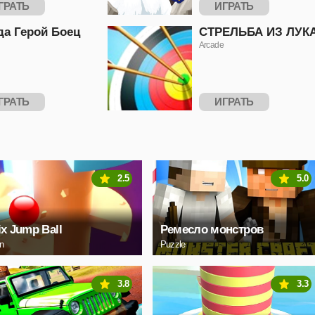
ГРАТЬ
ИГРАТЬ
да Герой Боец
СТРЕЛЬБА ИЗ ЛУК
Arcade
ГРАТЬ
ИГРАТЬ
2.5
5.0
ix Jump Ball
Ремесло монстров
on
Puzzle
3.8
3.3