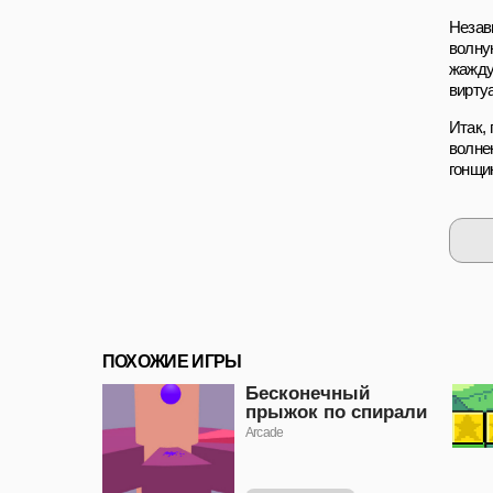
Незав
волну
жажду
вирту
Итак,
волнен
гонщи
ПОХОЖИЕ ИГРЫ
Бесконечный
прыжок по спирали
Arcade