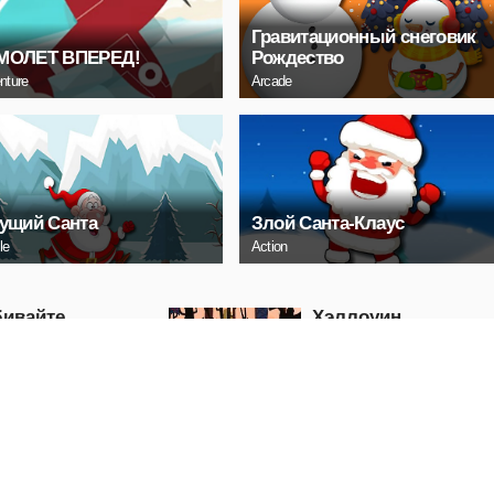
Гравитационный снеговик
МОЛЕТ ВПЕРЕД!
Рождество
nture
Arcade
ущий Санта
Злой Санта-Клаус
le
Action
бивайте
Хэллоуин
омобили
приближается
Эпизод 3
Puzzle
ГРАТЬ
ИГРАТЬ
овый двигатель
Рождественский
забег «Среди нас»