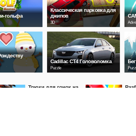
Классическая парковка для
ни-гольфа
джипов
СА
3D
Adve
Рождеству
Cadillac CT4 Головоломка
Бег
Puzzle
Puzz
Трюки для гонок на
Раз
мотоциклах по
авт
бездорожью
Racing
Puzzle
ИГРАТЬ
И
Нажмите «Танки»
Тяг
Racing
Puzzle