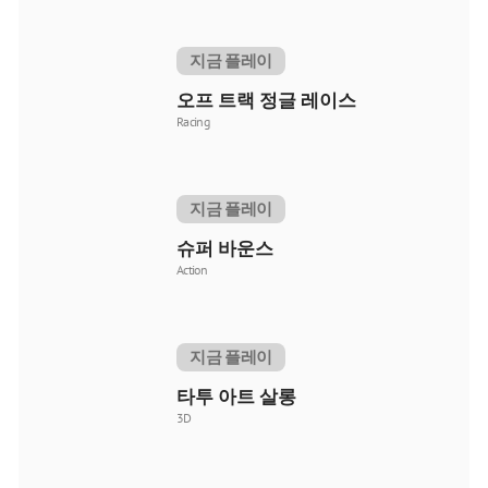
지금 플레이
오프 트랙 정글 레이스
Racing
지금 플레이
슈퍼 바운스
Action
지금 플레이
타투 아트 살롱
3D