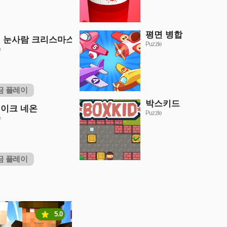
평면 병합
 눈사람 크리스마스
Puzzle
e
금 플레이
박스키드
이크 네온
Puzzle
e
금 플레이
5.0