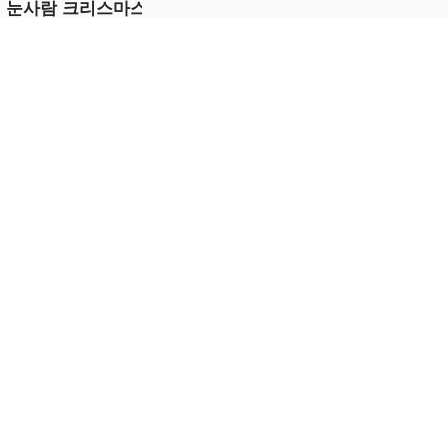
 눈사람 크리스마스
e
금 플레이
락 CT4 퍼즐
금 플레이
5.0
리 - 야생 동물