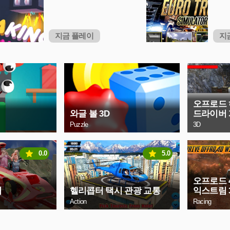
지금 플레이
지
오프로드 
와글 볼 3D
드라이버
Puzzle
3D
0.0
5.0
오프로드 
터
헬리콥터 택시 관광 교통
익스트림 
Action
Racing