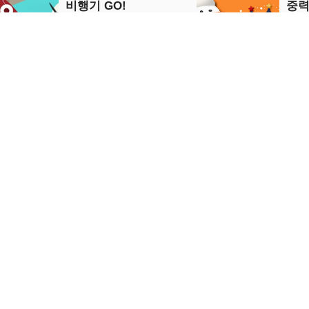
비행기 GO!
중력
Adventure
Arcad
지금 플레이
지
러브 스노우볼 크리스마
캐딜
스
Puzzle
Puzzle
지금 플레이
지
로스
바다의 보물
키즈 메모
Puzzle
Puzzle