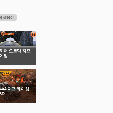
금 플레이
허머 오르막 지프
 게임
4X4 지프 레이싱
3D