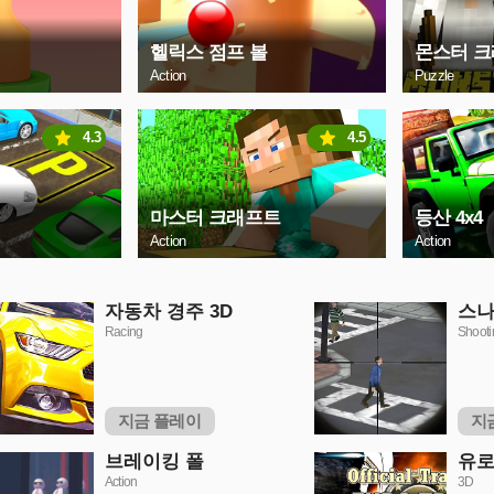
헬릭스 점프 볼
몬스터 
Action
Puzzle
4.3
4.5
마스터 크래프트
등산 4x4
Action
Action
자동차 경주 3D
스나
Racing
Shooti
지금 플레이
지
브레이킹 폴
유로
Action
3D