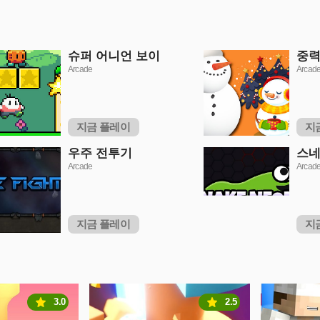
슈퍼 어니언 보이
중력
Arcade
Arcad
지금 플레이
지
우주 전투기
스네
Arcade
Arcad
지금 플레이
지
3.0
2.5