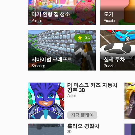
아기 인형 집 청소
도기
Puzzle
Arcade
2.5
서바이벌 크래프트
실제 주차
Shooting
Puzzle
Pj 마스크 키즈 자동차
경주 3D
Action
지금 플레이
훌리오 경찰차
3D