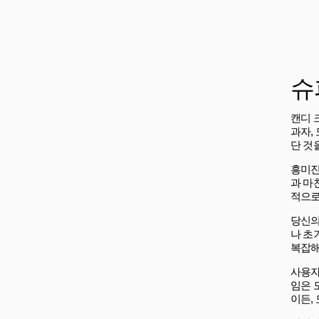
슈
캔디 
과자,
단 것
흥미진
과 마
적으로
당신의
나 초
복잡해
사용자
임은 
이든,