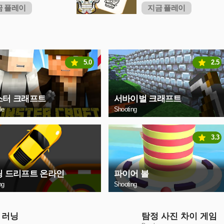
금 플레이
지금 플레이
5.0
2.5
스터 크래프트
서바이벌 크래프트
le
Shooting
3.3
링 드리프트 온라인
파이어 볼
ng
Shooting
 러닝
탐정 사진 차이 게임