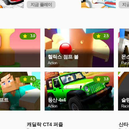
지금 플레이
지
3.0
2.5
헬릭스 점프 볼
몬
Action
Puzz
4.5
3.8
프트
등산 4x4
슬
Action
Raci
캐딜락 CT4 퍼즐
산타