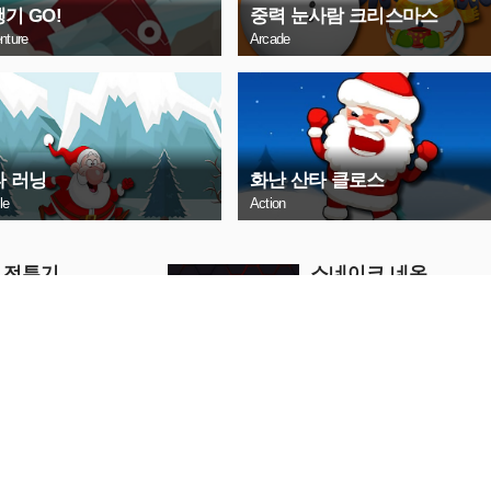
기 GO!
중력 눈사람 크리스마스
nture
Arcade
타 러닝
화난 산타 클로스
le
Action
 전투기
스네이크 네온
Arcade
금 플레이
지금 플레이
막 트럭
베이비 헤이즐 학교 
생
Girls