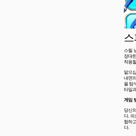
스
스릴 넘
장대한
착용할
맡으십
내면의
을 탐
타일과
게임 
당신의
다. 
험하고
다.