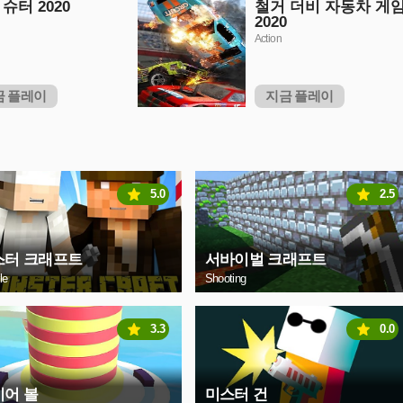
슈터 2020
철거 더비 자동차 게
2020
Action
금 플레이
지금 플레이
5.0
2.5
스터 크래프트
서바이벌 크래프트
le
Shooting
3.3
0.0
이어 볼
미스터 건