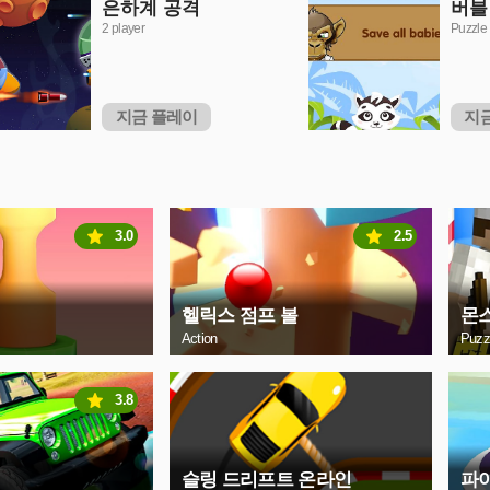
은하계 공격
버블 
2 player
Puzzle
지금 플레이
지
3.0
2.5
헬릭스 점프 볼
몬
Action
Puzz
3.8
슬링 드리프트 온라인
파