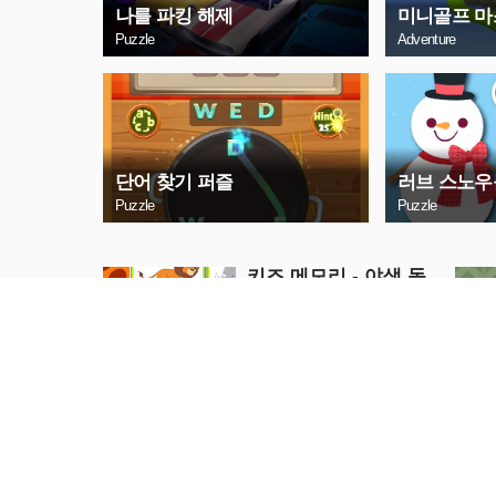
나를 파킹 해제
미니골프 마
Puzzle
Adventure
단어 찾기 퍼즐
러브 스노우
Puzzle
Puzzle
키즈 메모리 - 야생 동
물
Puzzle
지금 플레이
컵헤드 러쉬
Action