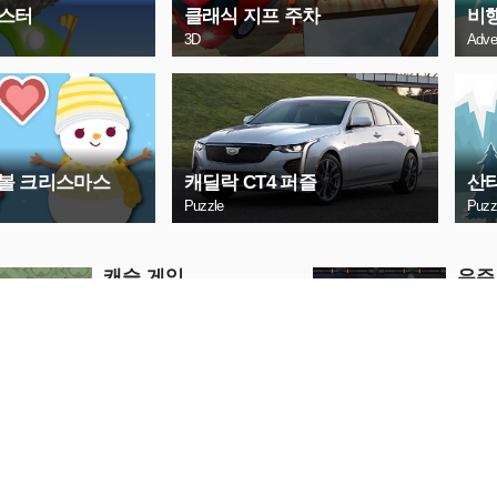
스터
클래식 지프 주차
비행
3D
Adve
볼 크리스마스
캐딜락 CT4 퍼즐
산
Puzzle
Puzz
캐슬 게임
우주
Puzzle
Arcade
지금 플레이
지
양궁
오르
Arcade
Action