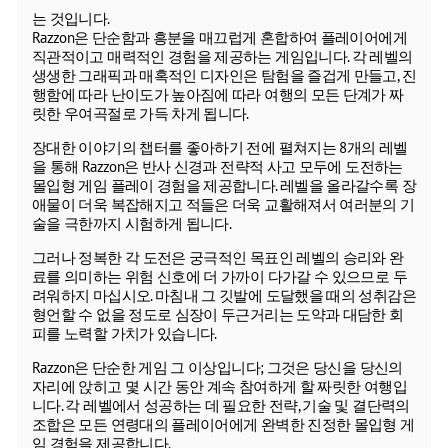
는 것입니다.
Razzon은 단순함과 흥분을 매끄럽게 혼합하여 플레이어에게
직관적이고 매력적인 경험을 제공하는 게임입니다. 각 레벨의
생생한 그래픽과 매혹적인 디자인은 탐험을 즐겁게 만들고, 진
행함에 따라 난이도가 높아짐에 따라 여행의 모든 단계가 짜
릿한 우여곡절로 가득 차게 됩니다.
장대한 이야기의 챕터를 좋아하기 전에 펼쳐지는 8개의 레벨
을 통해 Razzon은 반사 신경과 전략적 사고 모두에 도전하는
몰입형 게임 플레이 경험을 제공합니다. 레벨을 올라갈수록 장
애물이 더욱 복잡해지고 적들은 더욱 교활해져서 여러분의 기
술을 극한까지 시험하게 됩니다.
그러나 정복한 각 도전은 궁극적인 목표인 레벨의 승리와 완
료를 의미하는 위험 신호에 더 가까이 다가갈 수 있으므로 두
려워하지 마십시오. 마침내 그 깃발에 도달했을 때의 성취감은
형언할 수 없을 정도로 심장이 두근거리는 도약과 대담한 회
피를 노력할 가치가 있습니다.
Razzon은 단순한 게임 그 이상입니다; 그것은 당신을 당신의
자리에 앉히고 몇 시간 동안 계속 참여하게 할 짜릿한 여행입
니다. 각 레벨에서 성공하는 데 필요한 전략, 기술 및 결단력의
조합은 모든 연령대의 플레이어에게 완벽한 진정한 몰입형 게
임 경험을 제공합니다.