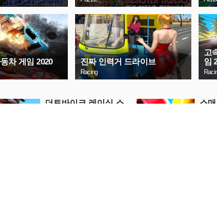
고속
동차 게임 2020
진짜 인력거 드라이브
임 2
Racing
Raci
더트바이크 레이싱 스
스매
턴트
Racing
Puzzle
지금 플레이
지
탭 탱키
드로
Racing
Puzzle
지금 플레이
지