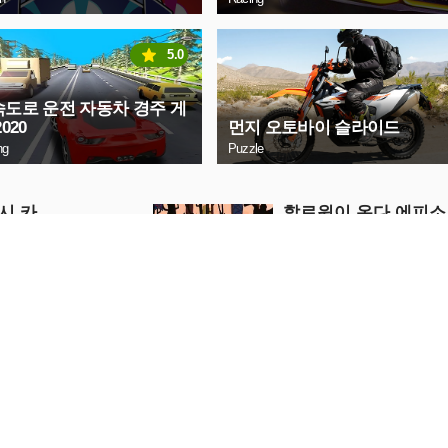
5.0
도로 운전 자동차 경주 게
020
먼지 오토바이 슬라이드
ng
Puzzle
시 카
할로윈이 온다 에피소
드3
Puzzle
금 플레이
지금 플레이
우 모터
어썸 어스 크리스마스
런
Action
금 플레이
지금 플레이