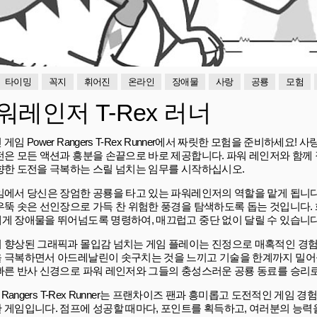
타이밍
꼭지
휘어진
온라인
장애물
사랑
공룡
모험
워레인저 T-Rex 러너
게임 Power Rangers T-Rex Runner에서 짜릿한 모험을 준비하세요!
전은 모든 액션과 흥분을 손끝으로 바로 제공합니다. 파워 레인저와 함께
향한 도전을 극복하는 스릴 넘치는 임무를 시작하십시오.
임에서 당신은 장엄한 공룡을 타고 있는 파워레인저의 역할을 맡게 됩니다
우뚝 솟은 선인장으로 가득 찬 위험한 풍경을 탐색하도록 돕는 것입니다. 
게 장애물을 뛰어넘도록 명령하여, 매끄럽고 중단 없이 달릴 수 있습니다
 향상된 그래픽과 몰입감 넘치는 게임 플레이는 진정으로 매혹적인 경험
 극복하면서 아드레날린이 솟구치는 것을 느끼고 기술을 한계까지 밀어
빠른 반사 신경으로 파워 레인저와 그들의 충성스러운 공룡 동료를 승리로
r Rangers T-Rex Runner는 프랜차이즈 팬과 흥미롭고 도전적인 게임
 게임입니다. 점프에 성공할 때마다, 포인트를 획득하고, 여러분의 능력을