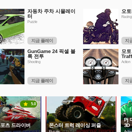
자동차 주차 시뮬레이
오토
터
Racing
Puzzle
지금 플레이
지
GunGame 24 픽셀 블
모토 
록 전투
Traf
Shooting
Action
지금 플레이
지
5.0
Pj
스포츠 드라이버
몬스터 트럭 레이싱 퍼즐
3D
Puzzle
Acti