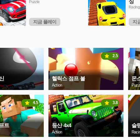
싱
Puzzle
Racing
지금 플레이
지
2.5
신
헬릭스 점프 볼
몬
Action
Puzz
4.5
3.8
프트
등산 4x4
슬
Action
Raci