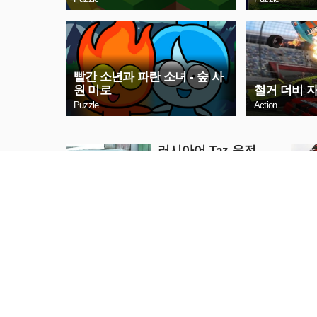
빨간 소년과 파란 소녀 - 숲 사
원 미로
철거 더비 자
Puzzle
Action
러시아어 Taz 운전
Racing
지금 플레이
할로윈이 온다 에피소
드2
Puzzle
지금 플레이