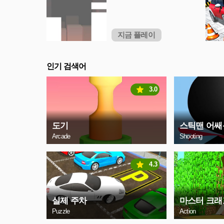
지금 플레이
인기 검색어
3.0
도기
스틱맨 어쌔
Arcade
Shooting
4.3
실제 주차
마스터 크래
Puzzle
Action