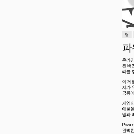
탑
파
온라인 
된 버
리를 
이 게
저가 
공룡에
게임의
애물을
밍과 
Powe
완벽한