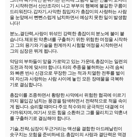
기 시작하면서 산산조각이 나고 부부의 행복에 불길한 구름이
드리워진다. 갑자기, 사악한 침입자가 총잡이의 사랑하는 사람
을 눈앞에서 뻔뻔스럽게 납치하면서 예상치 못한 일이 발생합
니다!
분노, 결단력, 사랑이 뒤섞인 강력한 총잡이의 분노에 불이 붙
습니다. 체포된 약혼녀를 구출하기 위한 위험한 여정을 시작하
고 그의 용기와 기술을 한계까지 시험할 여정을 시작하면서
그의 심장은 뛰게 됩니다.
악당의 부하들이 앞을 가로막고 있는 가운데, 총잡이는 일련의
도전과 적에 맞서야 합니다. 타의 추종을 불허하는 사격 솜씨
와 빠른 반사 신경으로 무장한 그는 적과 치열한 전투를 벌이
며 자신과 사랑하는 사람 사이에 놓인 모든 장애물을 극복하
기로 결심합니다.
총잡이를 조종하면서 황량한 사막에서 위험한 협곡에 이르기
까지 몰입감 넘치는 풍경을 탐색하면서 전략적으로 적을 속이
게 됩니다. 승리할 때마다 주요 적수와의 궁극적인 대결에 더
가까워지며, 여기서 모든 힘을 소환하고 그를 물리치고 약혼녀
를 구출하기로 결심해야 합니다.
기술, 전략, 심장이 두근거리는 액션을 결합한 아드레날린이
솟구치는 모험을 준비하세요. 총잡이의 사랑과 결단력은 역경