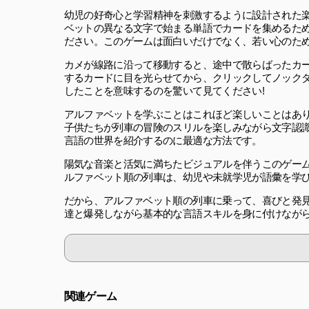
幼児の好奇心と学習精神を刺激するように設計された楽
ベットの異なる文字で始まる単語でカードを集めるた
ださい。このゲームは面白いだけでなく、若い心のた
カメが線路に沿って移動すると、途中で散らばったカ
するカードに目を光らせてから、クリックしてノック
したことを意味するのを驚いて見てください!
アルファベットを学ぶことはこれほど楽しいことはあり
子供たちが列車の冒険のスリルを楽しみながら文字認
言語の世界を紹介するのに最適な方法です。
陽気な音楽と活気に満ちたビジュアルを伴うこのゲー
ルファベット順の列車は、幼児や未就学児が語彙を学
だから、アルファベット順の列車に乗って、喜びと発
達と爆発しながら基本的な言語スキルを身に付けながら
関連ゲーム