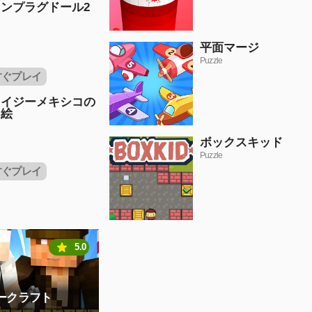
ンプラグドール2
平面マージ
Puzzle
すぐプレイ
レイジーメキシコの
り絵
ボックスキッド
Puzzle
すぐプレイ
5.0
ークラフト