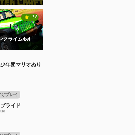
3.8
クライム4x4
弾少年団マリオぬり
すぐプレイ
ープライド
ure