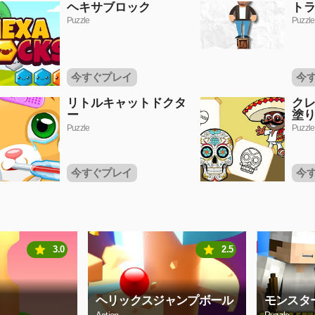
ヘキサブロック
トラ
Puzzle
Puzzle
今すぐプレイ
今
リトルキャットドクタ
ク
ー
塗
Puzzle
Puzzle
今すぐプレイ
今
3.0
2.5
ヘリックスジャンプボール
モンスタ