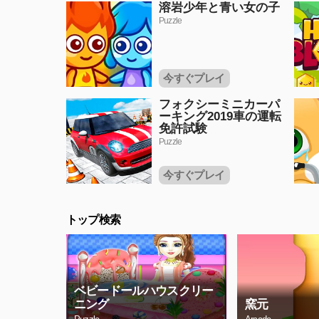
溶岩少年と青い女の子
Puzzle
今すぐプレイ
フォクシーミニカーパ
ーキング2019車の運転
免許試験
Puzzle
今すぐプレイ
トップ検索
ベビードールハウスクリー
ニング
窯元