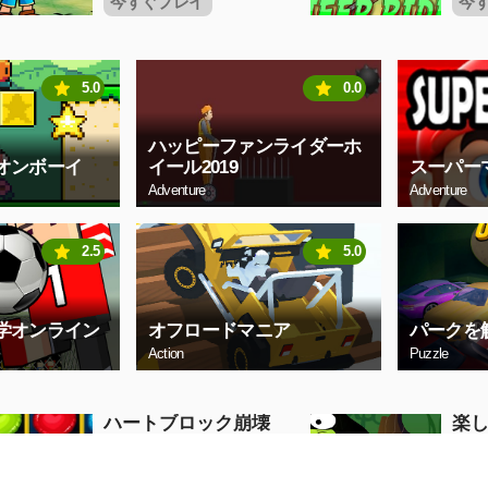
今すぐプレイ
今
5.0
0.0
ハッピーファンライダーホ
オンボーイ
イール2019
スーパー
Adventure
Adventure
2.5
5.0
学オンライン
オフロードマニア
パークを
Action
Puzzle
ハートブロック崩壊
楽
Puzzle
Puzzle