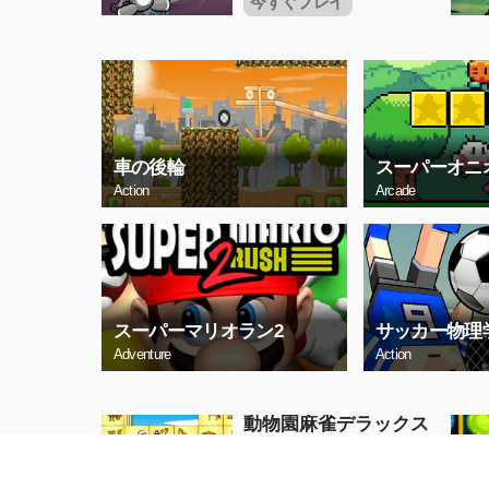
今すぐプレイ
車の後輪
スーパーオニ
Action
Arcade
スーパーマリオラン2
サッカー物理
Adventure
Action
動物園麻雀デラックス
Puzzle