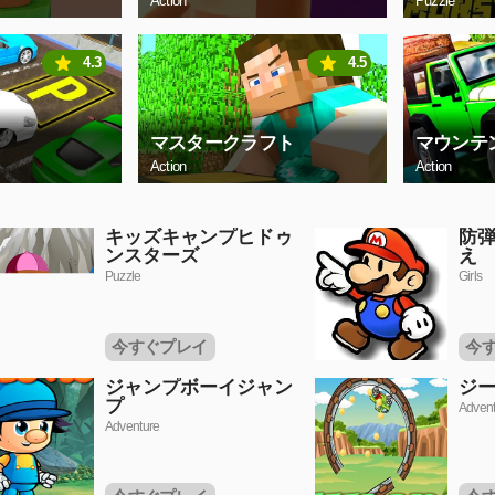
Action
Puzzle
4.3
4.5
マスタークラフト
マウンテン
Action
Action
キッズキャンプヒドゥ
防
ンスターズ
え
Puzzle
Girls
今すぐプレイ
今
ジャンプボーイジャン
ジ
プ
Advent
Adventure