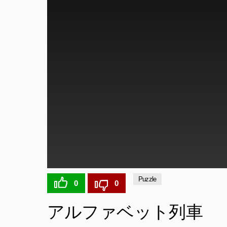
Puzzle
0
0
アルファベット列車