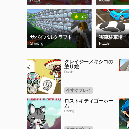
Puzzle
Arcade
2.5
サバイバルクラフト
実車駐車場
Shooting
Puzzle
クレイジーメキシコの
塗り絵
Puzzle
今すぐプレイ
ロストキティゴーホー
ム
Racing