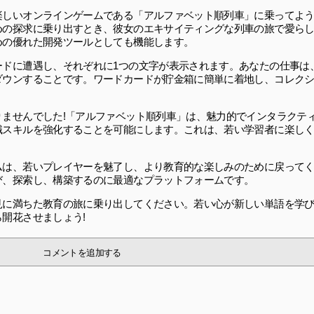
しいオンラインゲームである「アルファベット順列車」に乗ってよう
めの探求に乗り出すとき、彼女のエキサイティングな列車の旅で愛ら
めの優れた開発ツールとしても機能します。
ードに遭遇し、それぞれに1つの文字が表示されます。あなたの仕事は
ダウンすることです。ワードカードが貯金箱に簡単に着地し、コレク
ませんでした!「アルファベット順列車」は、魅力的でインタラクテ
識スキルを強化することを可能にします。これは、若い学習者に楽し
ムは、若いプレイヤーを魅了し、より教育的な楽しみのために戻って
び、探索し、構築するのに最適なプラットフォームです。
見に満ちた教育の旅に乗り出してください。若い心が新しい単語を学
開花させましょう!
コメントを追加する