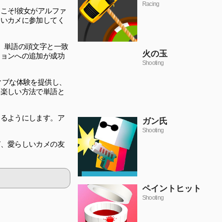
Racing
こそ!彼女がアルファ
しいカメに参加してく
、単語の頭文字と一致
火の玉
ションへの追加が成功
Shooting
ィブな体験を提供し、
く楽しい方法で単語と
くるようにします。ア
ガン氏
Shooting
び、愛らしいカメの友
ペイントヒット
Shooting