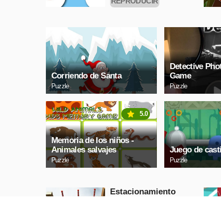
REPRODUCIR
AHORA
Detective Pho
Corriendo de Santa
Game
Puzzle
Puzzle
5.0
Memoria de los niños -
Animales salvajes
Juego de casti
Puzzle
Puzzle
Estacionamiento
clásico en jeep
3D