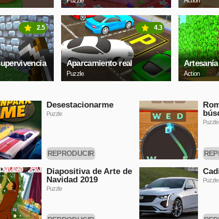
Puzzle
Action
2.5
4.3
supervivencia
Aparcamiento real
Artesanía
Puzzle
Action
Desestacionarme
Rom
bús
Puzzle
Puzzle
REPRODUCIR
REP
AHORA
Diapositiva de Arte de
Cadi
Navidad 2019
Puzzle
Puzzle