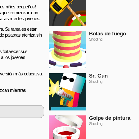
e los niños pequeños!
as que comienzan con
ara las mentes jóvenes.
ra. Su tarea es estar
Bolas de fuego
de palabras aterriza sin
Shooting
s fortalecer sus
 a los jóvenes
iversión más educativa.
Sr. Gun
Shooting
rezcan mientras
Golpe de pintura
Shooting