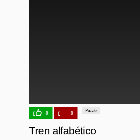
Puzzle
0
0
Tren alfabético