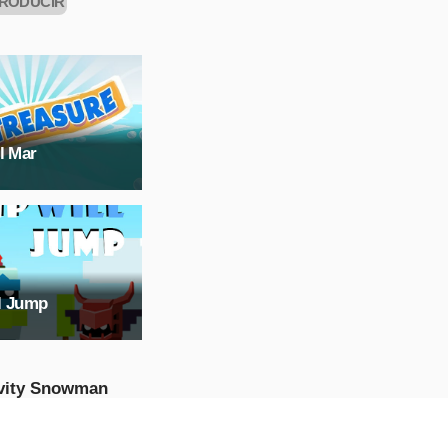
RODUCIR
AHORA
l Mar
l Jump
vity Snowman
idad
e