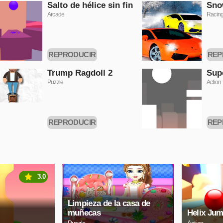
Salto de hélice sin fin
Sno
Arcade
Racin
REPRODUCIR
REP
AHORA
Trump Ragdoll 2
Sup
Puzzle
Action
REPRODUCIR
REP
AHORA
3.0
Limpieza de la casa de
muñecas
Helix Jum