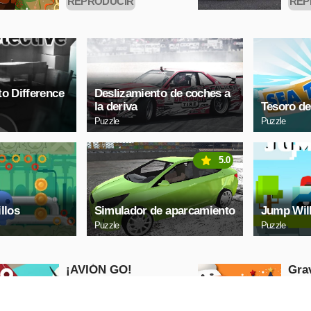
REPRODUCIR
REP
AHORA
to Difference
Deslizamiento de coches a
la deriva
Tesoro de
Puzzle
Puzzle
5.0
llos
Simulador de aparcamiento
Jump Wil
Puzzle
Puzzle
¡AVIÓN GO!
Gra
Nav
Adventure
Arcad