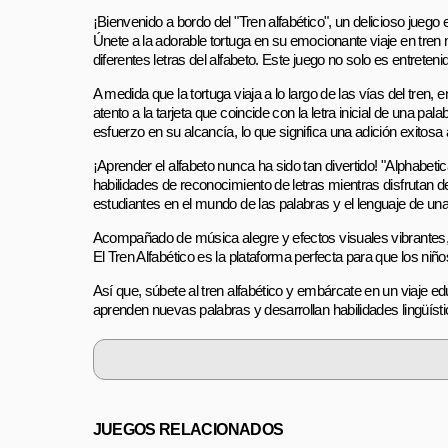
¡Bienvenido a bordo del "Tren alfabético", un delicioso juego
Únete a la adorable tortuga en su emocionante viaje en tr
diferentes letras del alfabeto. Este juego no solo es entret
A medida que la tortuga viaja a lo largo de las vías del tren
atento a la tarjeta que coincide con la letra inicial de una p
esfuerzo en su alcancía, lo que significa una adición exitosa
¡Aprender el alfabeto nunca ha sido tan divertido! "Alphabetic
habilidades de reconocimiento de letras mientras disfrutan 
estudiantes en el mundo de las palabras y el lenguaje de un
Acompañado de música alegre y efectos visuales vibrantes, 
El Tren Alfabético es la plataforma perfecta para que los ni
Así que, súbete al tren alfabético y embárcate en un viaje e
aprenden nuevas palabras y desarrollan habilidades lingüíst
JUEGOS RELACIONADOS