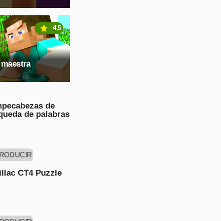
4.5
 maestra
pecabezas de
queda de palabras
RODUCIR
AHORA
llac CT4 Puzzle