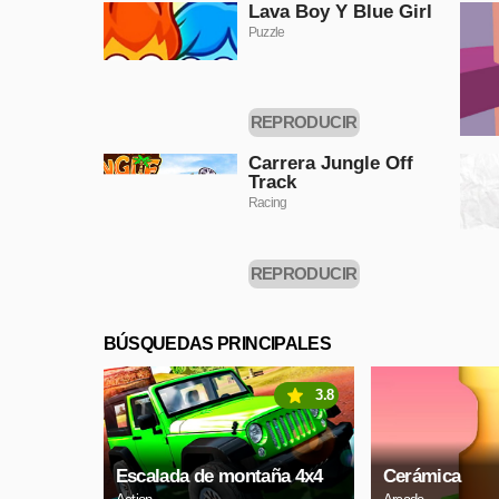
Lava Boy Y Blue Girl
Puzzle
REPRODUCIR
AHORA
Carrera Jungle Off
Track
Racing
REPRODUCIR
AHORA
BÚSQUEDAS PRINCIPALES
3.8
Escalada de montaña 4x4
Cerámica