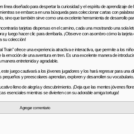
 en línea diseñado para despertar la curiosidad y el espíritu de aprendizaje d
en mientras se embarca en una búsqueda para coleccionar cartas con palabr
enido, sino que también sirve como una excelente herramienta de desarrollo p
, encontrarás tarjetas dispersas en el camino, cada una mostrando una sola let
alabra y luego hacer clic para derribarla. ¡Observe con asombro cómo la tarjeta 
 a su colección!
al Train" ofrece una experiencia atractiva e interactiva, que permite a los niño
de la emoción de una aventura en tren. Es una excelente manera de introducir
a manera entretenida y agradable.
este juego cautivará a los jóvenes jugadores y los hará regresar para una d
ños pequeños y preescolares aprendan, exploren y desarrollen su vocabulario.
ducativo lleno de alegría y descubrimiento. ¡Deja que las mentes jóvenes flo
icas esenciales mientras se divierten con su adorable amiga tortuga!
Agregar comentario