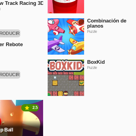
w Track Racing 3D
g
Combinación de
planos
Puzzle
RODUCIR
AHORA
er Rebote
BoxKid
Puzzle
RODUCIR
AHORA
2.5
p Ball