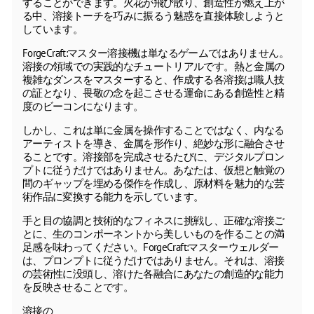
することができます。火花が飛び散り、創造性が燃え上が
る中、溶接トーチを巧みに振るう魅惑を直接体験しようと
しています。
ForgeCraft:マスター溶接機は単なるゲームではありません。
溶接の領域での実践的なチュートリアルです。熱と金属の
複雑なダンスをマスターすると、作成する各溶接は職人技
の証となり、畏敬の念を起こさせる運命にある創造性と精
度のビーコンになります。
しかし、これは単に金属を操作することではなく、内なる
アーティストを導き、金属を形作り、絶妙な形に融合させ
ることです。溶接部を完成させるたびに、デジタルプロン
プトに従うだけではありません。あなたは、仮想と触覚の
間のギャップを埋める傑作を作成し、原材料を魅力的な芸
術作品に変換する能力を示しています。
手と目の協調と技術的なフィネスに挑戦し、正確な溶接ご
とに、生のコンポーネントから美しいものを作ることの満
足感を味わってください。ForgeCraft:マスターウェルダー
は、プロンプトに従うだけではありません。それは、溶接
の芸術性に没頭し、溶けた各融合にあなたの創造的な能力
を反映させることです。
溶接の