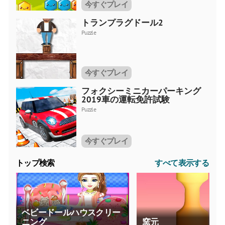
今すぐプレイ
トランプラグドール2
Puzzle
今すぐプレイ
フォクシーミニカーパーキング
2019車の運転免許試験
Puzzle
今すぐプレイ
トップ検索
すべて表示する
ベビードールハウスクリー
ニング
窯元