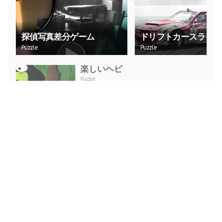
探偵写真差分ゲーム
ドリフトカースライド
Puzzle
Puzzle
楽しいヘビ
Puzzle
今すぐプレイ
マージゲームコーヒーショップ
Puzzle
今すぐプレイ
Punkte Verbinden
Puzzle