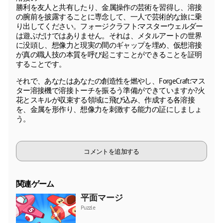
勝利を友人と共有したり、金属操作の芸術を習得し、溶接
の腕前を披露することに専念して、一人で芸術的な旅に乗
り出してください。フォージクラフト:マスターウェルダー
は遊ぶだけではありません。それは、メタルアートの世界
に没頭し、想像力と現実の間のギャップを埋め、仮想溶接
が真の職人技の本質を呼び起こすことができることを証明
することです。
それで、あなたはあなたの創造性を燃やし、ForgeCraft:マス
ター溶接機で溶接トーチを振るう準備ができていますか?火
花とスキルが収束する領域に飛び込み、作成する各溶接
を、金属を形作り、想像力を刺激する能力の証にしましょ
う。
コメントを追加する
関連ゲーム
平面マージ
Puzzle