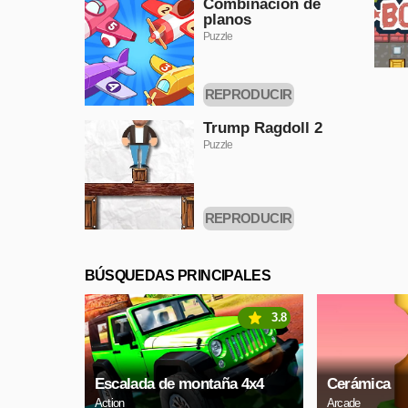
Combinación de
planos
Puzzle
REPRODUCIR
AHORA
Trump Ragdoll 2
Puzzle
REPRODUCIR
AHORA
BÚSQUEDAS PRINCIPALES
3.8
Escalada de montaña 4x4
Cerámica
Action
Arcade