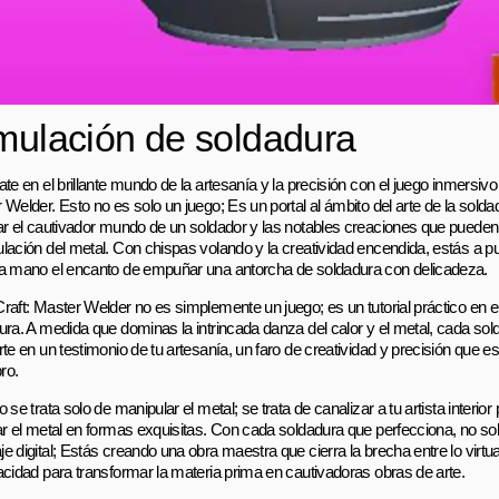
mulación de soldadura
te en el brillante mundo de la artesanía y la precisión con el juego inmersivo
Welder. Esto no es solo un juego; Es un portal al ámbito del arte de la solda
ar el cautivador mundo de un soldador y las notables creaciones que pueden s
lación del metal. Con chispas volando y la creatividad encendida, estás a p
a mano el encanto de empuñar una antorcha de soldadura con delicadeza.
raft: Master Welder no es simplemente un juego; es un tutorial práctico en el
ura. A medida que dominas la intrincada danza del calor y el metal, cada so
te en un testimonio de tu artesanía, un faro de creatividad y precisión que es
ro.
 se trata solo de manipular el metal; se trata de canalizar a tu artista interior
ar el metal en formas exquisitas. Con cada soldadura que perfecciona, no so
 digital; Estás creando una obra maestra que cierra la brecha entre lo virtual
acidad para transformar la materia prima en cautivadoras obras de arte.