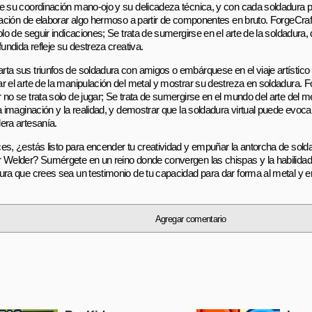
e su coordinación mano-ojo y su delicadeza técnica, y con cada soldadura p
icación de elaborar algo hermoso a partir de componentes en bruto. ForgeCra
solo de seguir indicaciones; Se trata de sumergirse en el arte de la soldadura
fundida refleje su destreza creativa.
ta sus triunfos de soldadura con amigos o embárquese en el viaje artístico e
r el arte de la manipulación del metal y mostrar su destreza en soldadura. F
no se trata solo de jugar; Se trata de sumergirse en el mundo del arte del me
a imaginación y la realidad, y demostrar que la soldadura virtual puede evocar
era artesanía.
es, ¿estás listo para encender tu creatividad y empuñar la antorcha de sold
 Welder? Sumérgete en un reino donde convergen las chispas y la habilidad
ura que crees sea un testimonio de tu capacidad para dar forma al metal y e
Agregar comentario