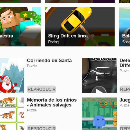
4.5
aestra
Sling Drift en línea
Bol
Racing
Shoo
Corriendo de Santa
Dete
Diff
Puzzle
Puzzle
REPRODUCIR
REP
AHORA
A
Memoria de los niños
Jueg
- Animales salvajes
Puzzle
Puzzle
REPRODUCIR
REP