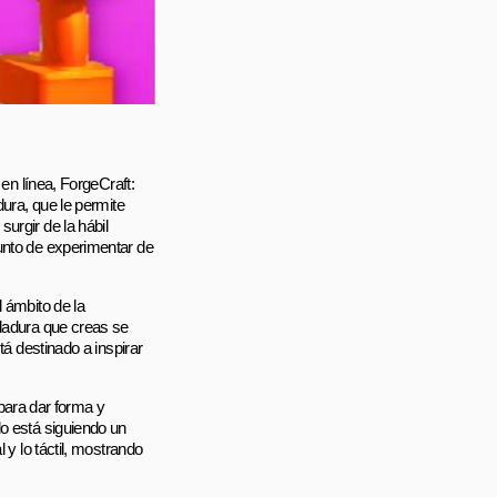
 en línea, ForgeCraft:
dura, que le permite
urgir de la hábil
unto de experimentar de
 ámbito de la
ldadura que creas se
tá destinado a inspirar
 para dar forma y
lo está siguiendo un
 y lo táctil, mostrando