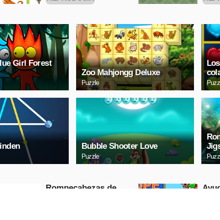
AHORA
A
lue Girl Forest
Los
Zoo Mahjongg Deluxe
col
Puzzle
Puzz
Rom
inden
Bubble Shooter Love
Jig
Puzzle
Puzz
Rompecabezas de
Ayu
líneas de enlace
Puzzle
Puzzle