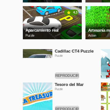
4.3
Aparcamiento real
Artesanía m
Puzzle
Action
Cadillac CT4 Puzzle
Puzzle
REPRODUCIR
AHORA
Tesoro del Mar
Puzzle
REPRODUCIR