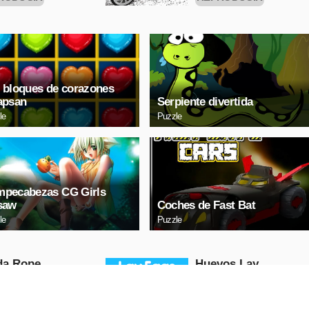
HORA
AHORA
 bloques de corazones
apsan
Serpiente divertida
le
Puzzle
pecabezas CG Girls
saw
Coches de Fast Bat
le
Puzzle
da Ropе
Huevos Lаy
Puzzle