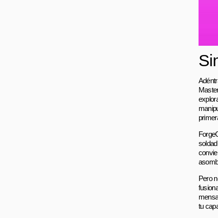
Si
Adéntra
Master 
explor
manipu
primer
ForgeC
soldad
convier
asomb
Pero no
fusion
mensaje
tu cap