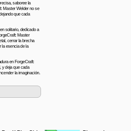
recisa, saboree la
ft: Master Welder no se
, dejando que cada
n solitario, dedicado a
orgeCraft: Master
tal, cerrar la brecha
 la esencia de la
adura en ForgeCraft:
, y deja que cada
ncender la imaginación.