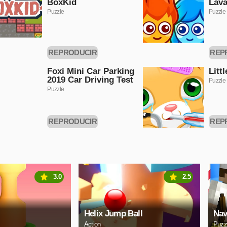
BoxKid
Lava
Puzzle
Puzzle
REPRODUCIR
REP
AHORA
A
Foxi Mini Car Parking
Litt
2019 Car Driving Test
Puzzle
Puzzle
REPRODUCIR
REP
AHORA
A
3.0
2.5
Helix Jump Ball
Nav
Action
Puzz