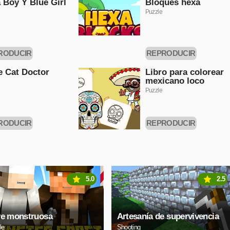
 Boy Y Blue Girl
Bloques hexa
Puzzle
RODUCIR
REPRODUCIR
HORA
AHORA
le Cat Doctor
Libro para colorear
mexicano loco
Puzzle
RODUCIR
REPRODUCIR
HORA
AHORA
5.0
2.5
e monstruosa
Artesanía de supervivencia
le
Shooting