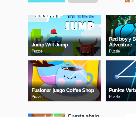
AHORA
Red boy y B
Jump Will Jump
Adventure
Puzzle
Puzzle
Fusionar juego Coffee Shop
Punkte Verb
Puzzle
Puzzle
Cuesta abajo
Puzzle