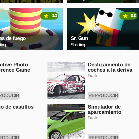
3.3
0.0
as de fuego
Sr. Gun
ting
Shooting
ctive Photo
Deslizamiento de
erence Game
coches a la deriva
Puzzle
RODUCIR
REPRODUCIR
HORA
AHORA
o de castillos
Simulador de
aparcamiento
Puzzle
RODUCIR
REPRODUCIR