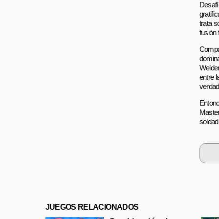
Desafí
gratif
trata 
fusión 
Compar
domina
Welder 
entre l
verdad
Entonc
Master
soldad
JUEGOS RELACIONADOS