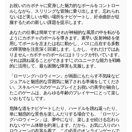
お祝いのカボチャに変身した魅力的なボールをコントロー
ルしながら、スリリングな冒険に乗り出します。忘れられ
ないほど美しいが暗い場所をナビゲートし、紆余曲折が征
服するための新しい課題を提示します。
あなたの仕事は簡単です:それが神秘的な風景の中を転がる
ようにカボチャのボールを導きます。素早い反射神経を使
用してボールを左または右に動かし、パスに点在する多数
の障害物を注意深く回避します。しかし、それだけではあ
りません–カボチャのボールにはトリックが付いています。
それは跳ね返ることができます!このユニークな能力を戦略
的に活用して、最も困難な障害も克服します。
「ローリングハロウィーン」が画面にもたらす不気味なビ
ジュアルと魅惑的な雰囲気に魅了される準備をしてくださ
い。スキルベースのゲームプレイとお祝いの美学が融合し
たこのゲームは、あらゆる年齢のプレイヤーにとって楽し
いおもてなしです。
危険な道をナビゲートしたり、ハードルを跳ね返ったり、
単に魅惑的な景色を楽しんだりする場合でも、「ローリン
グハロウィーン」は、夢中になり、楽しませ続ける忘れら
れないゲーム体験を約束します。だから、お気に入りのハ
ロウィーンの衣装を着て、この必見のオンラインゲームで