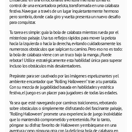
control de una encantadora pelota, transformada en una calabaza
festiva. Navegue a través de un lugar inquietantemente hermoso
pero sombrío, donde cada giro y vuelta presenta un nuevo desafío
para conquistar.
Tu tarea es simple: guía la bola de calabaza mientras rueda por el
misterioso paisaje. Usa tus reflejos rápidos para mover la pelota
hacia la izquierda o hacia la derecha, evitando cuidadosamente los
numerosos obstáculos que salpican tu camino. Pero eso no es todo:
la bola de calabaza viene con un truco bajo la manga. ¡Puede
rebotar! Utilice estratégicamente esta habilidad única para superar
incluso los obstáculos más desalentadores.
Prepárate para ser cautivado por las imágenes espeluznantes y el
ambiente encantador que "Rolling Halloween" trae a tu pantalla.
Con su mezcla de jugabilidad basada en habilidades y estética
festiva, el juego es un placer para jugadores de todas las edades.
Ya sea que esté navegando por caminos traicioneros, rebotando
sobre obstáculos o simplemente disfrutando del fascinante paisaje,
"Rolling Halloween" promete una experiencia de juego inolvidable
que lo mantendrá comprometido y entretenido. Por lo tanto,
póngase su disfraz favorito de Halloween y embárquese en una
aventura como ninguna otra con la deliciosa bola de calabaza en