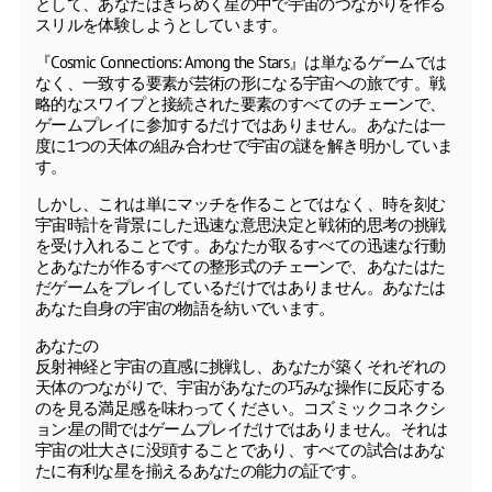
として、あなたはきらめく星の中で宇宙のつながりを作る
スリルを体験しようとしています。
『Cosmic Connections: Among the Stars』は単なるゲームでは
なく、一致する要素が芸術の形になる宇宙への旅です。戦
略的なスワイプと接続された要素のすべてのチェーンで、
ゲームプレイに参加するだけではありません。あなたは一
度に1つの天体の組み合わせで宇宙の謎を解き明かしていま
す。
しかし、これは単にマッチを作ることではなく、時を刻む
宇宙時計を背景にした迅速な意思決定と戦術的思考の挑戦
を受け入れることです。あなたが取るすべての迅速な行動
とあなたが作るすべての整形式のチェーンで、あなたはた
だゲームをプレイしているだけではありません。あなたは
あなた自身の宇宙の物語を紡いでいます。
あなたの
反射神経と宇宙の直感に挑戦し、あなたが築くそれぞれの
天体のつながりで、宇宙があなたの巧みな操作に反応する
のを見る満足感を味わってください。コズミックコネクシ
ョン:星の間ではゲームプレイだけではありません。それは
宇宙の壮大さに没頭することであり、すべての試合はあな
たに有利な星を揃えるあなたの能力の証です。