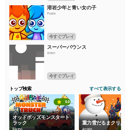
溶岩少年と青い女の子
Puzzle
今すぐプレイ
スーパーバウンス
Action
今すぐプレイ
トップ検索
すべて表示する
5.0
オッドボッズモンスタート
ラック
重力雪だるまクリスマ
Racing
Arcade