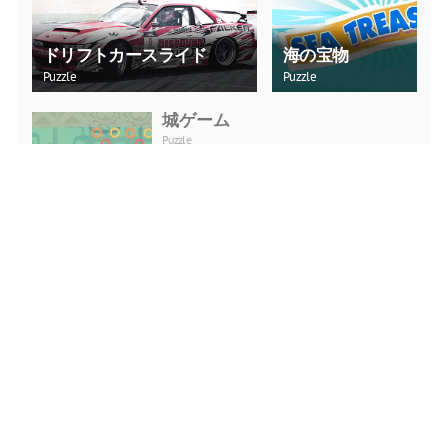
ドリフトカースライド
海の宝物
Puzzle
Puzzle
城ゲーム
Puzzle
今すぐプレイ
バイキング乱闘
Action
今すぐプレイ
ヘッドスポーツフットボール
Action