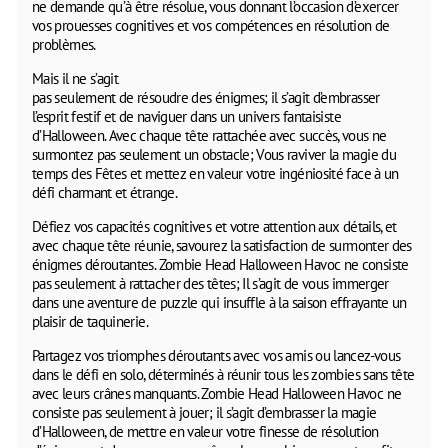
ne demande qu’à être résolue, vous donnant l’occasion d’exercer
vos prouesses cognitives et vos compétences en résolution de
problèmes.
Mais il ne s’agit
pas seulement de résoudre des énigmes; il s’agit d’embrasser
l’esprit festif et de naviguer dans un univers fantaisiste
d’Halloween. Avec chaque tête rattachée avec succès, vous ne
surmontez pas seulement un obstacle; Vous raviver la magie du
temps des Fêtes et mettez en valeur votre ingéniosité face à un
défi charmant et étrange.
Défiez vos capacités cognitives et votre attention aux détails, et
avec chaque tête réunie, savourez la satisfaction de surmonter des
énigmes déroutantes. Zombie Head Halloween Havoc ne consiste
pas seulement à rattacher des têtes; Il s’agit de vous immerger
dans une aventure de puzzle qui insuffle à la saison effrayante un
plaisir de taquinerie.
Partagez vos triomphes déroutants avec vos amis ou lancez-vous
dans le défi en solo, déterminés à réunir tous les zombies sans tête
avec leurs crânes manquants. Zombie Head Halloween Havoc ne
consiste pas seulement à jouer; il s’agit d’embrasser la magie
d’Halloween, de mettre en valeur votre finesse de résolution