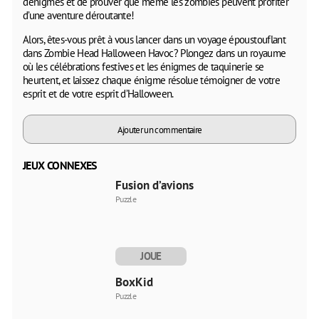
d’énigmes et de prouver que même les zombies peuvent profiter
d’une aventure déroutante!
Alors, êtes-vous prêt à vous lancer dans un voyage époustouflant
dans Zombie Head Halloween Havoc? Plongez dans un royaume
où les célébrations festives et les énigmes de taquinerie se
heurtent, et laissez chaque énigme résolue témoigner de votre
esprit et de votre esprit d’Halloween.
Ajouter un commentaire
JEUX CONNEXES
Fusion d’avions
Puzzle
JOUE
MAINTENANT
BoxKid
Puzzle