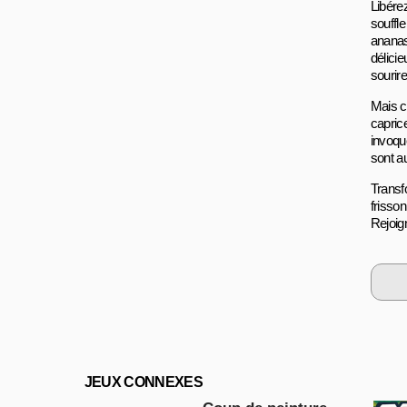
Libére
souffle
ananas
délicie
sourire
Mais c
capric
invoque
sont au
Transf
frisso
Rejoig
JEUX CONNEXES