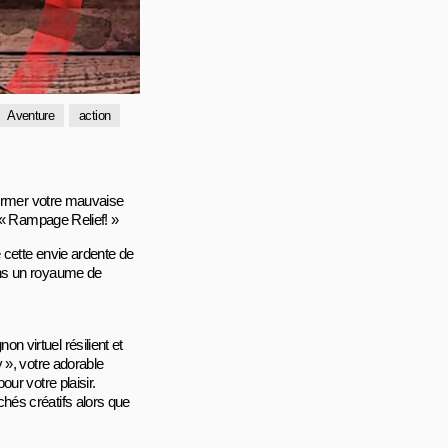
Aventure
action
former votre mauvaise
: « Rampage Relief! »
 cette envie ardente de
ans un royaume de
 virtuel résilient et
 », votre adorable
ur votre plaisir.
hés créatifs alors que