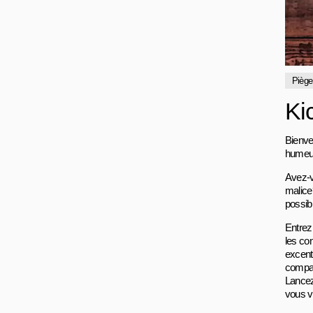
Piège
Ki
Bienve
humeur
Avez-v
malice
possibi
Entrez
les co
excent
compag
Lancez
vous v