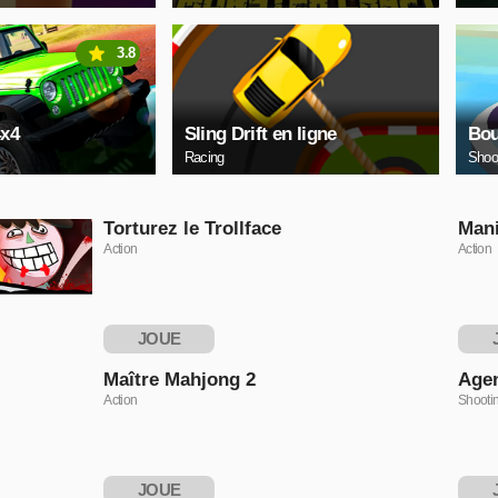
3.8
4x4
Sling Drift en ligne
Bou
Racing
Shoo
Torturez le Trollface
Mani
Action
Action
JOUE
MAINTENANT
MAI
Maître Mahjong 2
Agen
Action
Shooti
JOUE