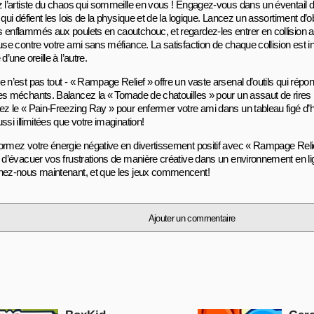
z l’artiste du chaos qui sommeille en vous ! Engagez-vous dans un éventail d’
 qui défient les lois de la physique et de la logique. Lancez un assortiment d’
 enflammés aux poulets en caoutchouc, et regardez-les entrer en collision 
use contre votre ami sans méfiance. La satisfaction de chaque collision est i
 d’une oreille à l’autre.
e n’est pas tout - « Rampage Relief » offre un vaste arsenal d’outils qui répo
es méchants. Balancez la « Tornade de chatouilles » pour un assaut de rires 
z le « Pain-Freezing Ray » pour enfermer votre ami dans un tableau figé d’hil
ssi illimitées que votre imagination!
ormez votre énergie négative en divertissement positif avec « Rampage Reli
n d’évacuer vos frustrations de manière créative dans un environnement en li
nez-nous maintenant, et que les jeux commencent!
Ajouter un commentaire