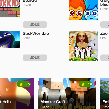
BoxKid
Garç
bleu
Puzzle
Puzzle
JOUE
MAINTENANT
MAI
StickWorld.io
Zoo
Action
Girls
JOUE
MAINTENANT
MAI
2.5
5.0
t Helix
Monster Craft
Emb
Puzzle
Shoo