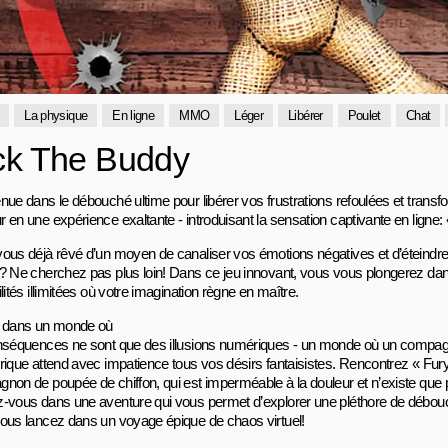
La physique
En ligne
MMO
Léger
Libérer
Poulet
Chat
ck The Buddy
nue dans le débouché ultime pour libérer vos frustrations refoulées et trans
 en une expérience exaltante - introduisant la sensation captivante en ligne
ous déjà rêvé d’un moyen de canaliser vos émotions négatives et d’éteindre
? Ne cherchez pas plus loin! Dans ce jeu innovant, vous vous plongerez d
lités illimitées où votre imagination règne en maître.
 dans un monde où
nséquences ne sont que des illusions numériques - un monde où un compagnon
rique attend avec impatience tous vos désirs fantaisistes. Rencontrez « Fury
non de poupée de chiffon, qui est imperméable à la douleur et n’existe que po
-vous dans une aventure qui vous permet d’explorer une pléthore de débouc
ous lancez dans un voyage épique de chaos virtuel!