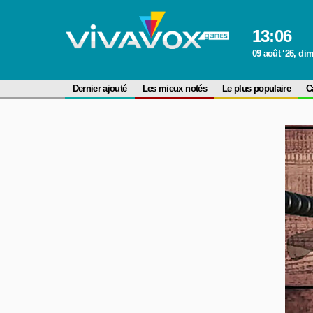
13
:
06
09 août ‘26, d
Dernier ajouté
Les mieux notés
Le plus populaire
C