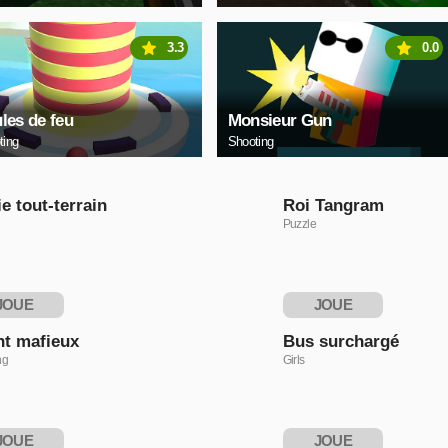
3.3
0.0
les de feu
Monsieur Gun
ting
Shooting
e tout-terrain
Roi Tangram
Puzzle
JOUE
JOUE
NTENANT
MAINTENANT
t mafieux
Bus surchargé
ng
Girls
JOUE
JOUE