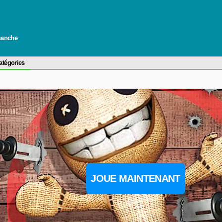
imanche
atégories
JOUE MAINTENANT