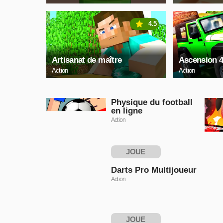
4.5
Artisanat de maître
Ascension 
Action
Action
Physique du football
en ligne
Action
JOUE
MAINTENANT
Darts Pro Multijoueur
Action
JOUE