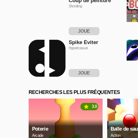
Coup de peinture
Shooting
JOUE
MAINTENANT
Spike Éviter
Hypercasual
JOUE
MAINTENANT
RECHERCHES LES PLUS FRÉQUENTES
3.0
Poterie
Balle de sau
Arcade
Action