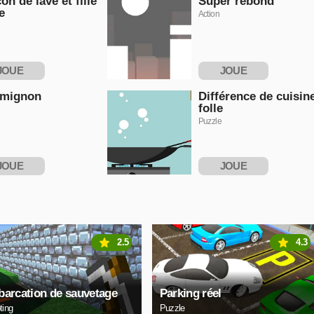
on de lave et fille
Super rebond
e
Action
JOUE
JOUE
NTENANT
MAINTENANT
 mignon
Différence de cuisin
folle
Puzzle
JOUE
JOUE
NTENANT
MAINTENANT
2.5
4.3
arcation de sauvetage
Parking réel
ting
Puzzle