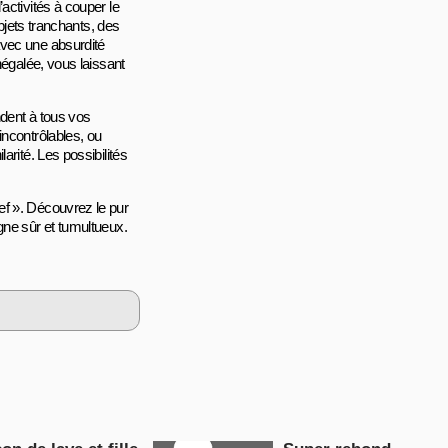
activités à couper le
objets tranchants, des
avec une absurdité
négalée, vous laissant
ndent à tous vos
incontrôlables, ou
arité. Les possibilités
ef ». Découvrez le pur
gne sûr et tumultueux.