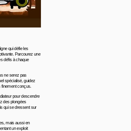
gne qui défie les
ptivante. Parcourez une
es défis à chaque
ous ne serez pas
uel spécialisé, guidez
s finement conçus.
adiateur pour descendre
ez des plongées
is qui se dressent sur
res, mais aussi en
entant un exploit