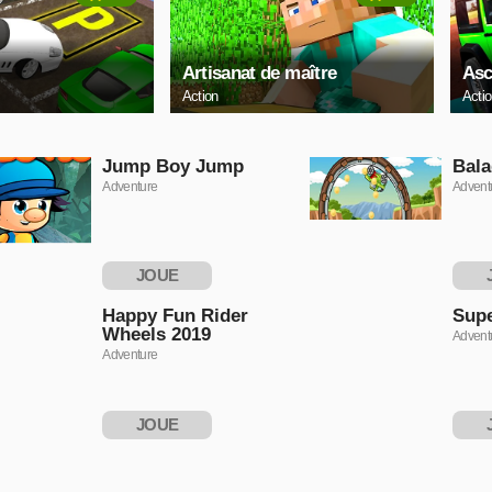
Artisanat de maître
Asc
Action
Acti
Jump Boy Jump
Bala
Adventure
Advent
JOUE
MAINTENANT
MAI
Happy Fun Rider
Supe
Wheels 2019
Advent
Adventure
JOUE
MAINTENANT
MAI