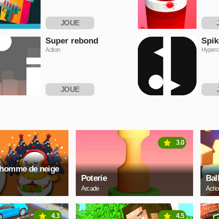
JOUE
MAINTENANT
MAI
Super rebond
Spik
Action
Hyperc
JOUE
MAINTENANT
MAI
3.0
nhomme de neige
Poterie
Bal
Arcade
Acti
4.3
4.5