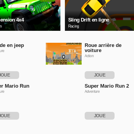
ension 4x4
Sling Drift en ligne
on
Racing
de en jeep
Roue arrière de
voiture
ure
Action
JOUE
JOUE
NTENANT
MAINTENANT
r Mario Run
Super Mario Run 2
ure
Adventure
JOUE
JOUE
NTENANT
MAINTENANT