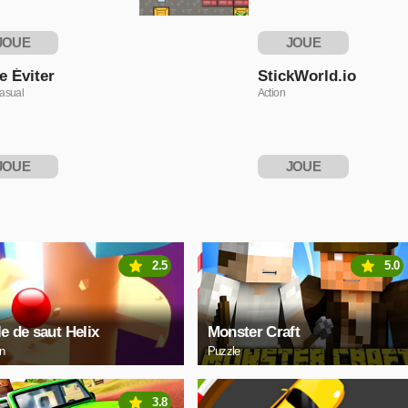
JOUE
JOUE
NTENANT
MAINTENANT
e Éviter
StickWorld.io
asual
Action
JOUE
JOUE
NTENANT
MAINTENANT
2.5
5.0
le de saut Helix
Monster Craft
on
Puzzle
3.8