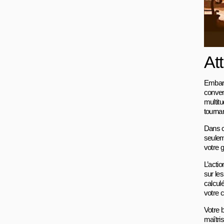
At
Embarq
conven
multit
tournan
Dans c
seuleme
votre 
L’acti
sur le
calculé
votre 
Votre 
maîtris