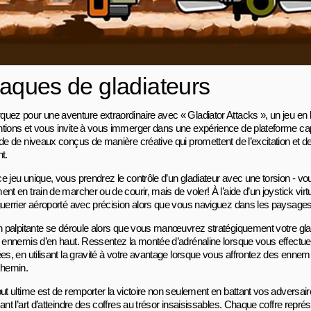
taques de gladiateurs
uez pour une aventure extraordinaire avec « Gladiator Attacks », un jeu en li
tions et vous invite à vous immerger dans une expérience de plateforme ca
ude de niveaux conçus de manière créative qui promettent de l’excitation et d
t.
e jeu unique, vous prendrez le contrôle d’un gladiateur avec une torsion - v
nt en train de marcher ou de courir, mais de voler! À l’aide d’un joystick virt
guerrier aéroporté avec précision alors que vous naviguez dans les paysage
on palpitante se déroule alors que vous manœuvrez stratégiquement votre gl
s ennemis d’en haut. Ressentez la montée d’adrénaline lorsque vous effectu
es, en utilisant la gravité à votre avantage lorsque vous affrontez des ennem
chemin.
but ultime est de remporter la victoire non seulement en battant vos adversai
ant l’art d’atteindre des coffres au trésor insaisissables. Chaque coffre représ