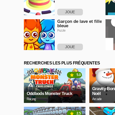
JOUE
MAINTENANT
Garçon de lave et fille
bleue
Puzzle
JOUE
MAINTENANT
RECHERCHES LES PLUS FRÉQUENTES
5.0
Gravity Bo
Oddbods Monster Truck
Noël
Racing
Arcade
2.5