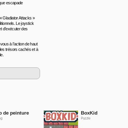
haque escapade
« Gladiator Attacks »
tionnels. Le joystick
met d’exécuter des
ous à l’action de haut
des trésors cachés et à
le.
 de peinture
BoxKid
ng
Puzzle