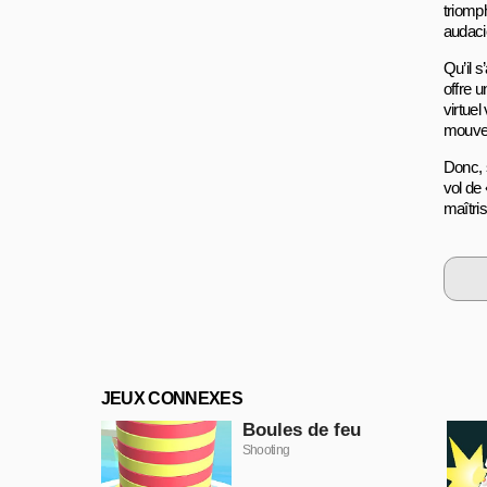
triomp
audaci
Qu’il 
offre u
virtuel
mouve
Donc, 
vol de
maîtris
JEUX CONNEXES
Boules de feu
Shooting