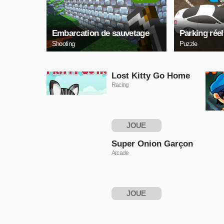
Embarcation de sauvetage
Parking réel
Shooting
Puzzle
Lost Kitty Go Home
Racing
JOUE
MAINTENANT
Super Onion Garçon
Arcade
JOUE
MAINTENANT