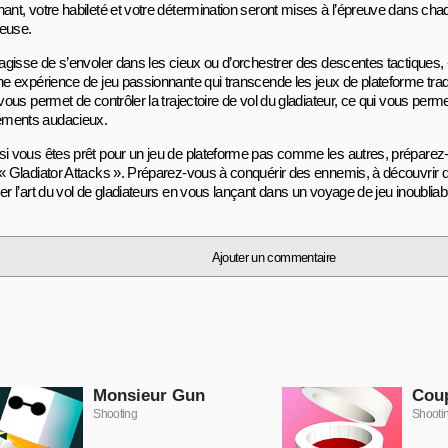
hant, votre habileté et votre détermination seront mises à l’épreuve dans c
euse.
s’agisse de s’envoler dans les cieux ou d’orchestrer des descentes tactiques, 
ne expérience de jeu passionnante qui transcende les jeux de plateforme tradi
 vous permet de contrôler la trajectoire de vol du gladiateur, ce qui vous per
ments audacieux.
si vous êtes prêt pour un jeu de plateforme pas comme les autres, préparez-v
 « Gladiator Attacks ». Préparez-vous à conquérir des ennemis, à découvrir 
er l’art du vol de gladiateurs en vous lançant dans un voyage de jeu inoubliab
Ajouter un commentaire
Monsieur Gun
Coup
Shooting
Shooti