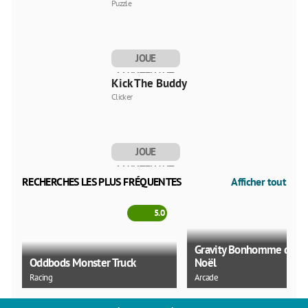
Puzzle
JOUE
MAINTENANT
Kick The Buddy
Clicker
JOUE
MAINTENANT
RECHERCHES LES PLUS FRÉQUENTES
Afficher tout
5.0
Gravity Bonhomme de n
Oddbods Monster Truck
Noël
Racing
Arcade