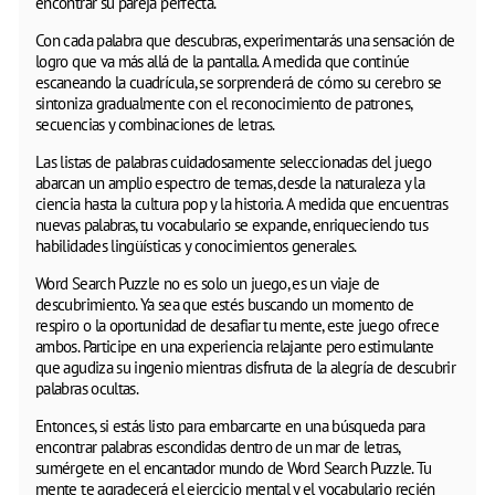
encontrar su pareja perfecta.
Con cada palabra que descubras, experimentarás una sensación de
logro que va más allá de la pantalla. A medida que continúe
escaneando la cuadrícula, se sorprenderá de cómo su cerebro se
sintoniza gradualmente con el reconocimiento de patrones,
secuencias y combinaciones de letras.
Las listas de palabras cuidadosamente seleccionadas del juego
abarcan un amplio espectro de temas, desde la naturaleza y la
ciencia hasta la cultura pop y la historia. A medida que encuentras
nuevas palabras, tu vocabulario se expande, enriqueciendo tus
habilidades lingüísticas y conocimientos generales.
Word Search Puzzle no es solo un juego, es un viaje de
descubrimiento. Ya sea que estés buscando un momento de
respiro o la oportunidad de desafiar tu mente, este juego ofrece
ambos. Participe en una experiencia relajante pero estimulante
que agudiza su ingenio mientras disfruta de la alegría de descubrir
palabras ocultas.
Entonces, si estás listo para embarcarte en una búsqueda para
encontrar palabras escondidas dentro de un mar de letras,
sumérgete en el encantador mundo de Word Search Puzzle. Tu
mente te agradecerá el ejercicio mental y el vocabulario recién