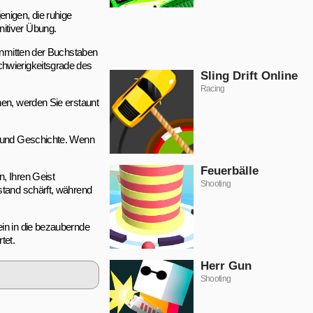
nigen, die ruhige
nitiver Übung.
 inmitten der Buchstaben
chwierigkeitsgrade des
Sling Drift Online
Racing
nen, werden Sie erstaunt
ur und Geschichte. Wenn
Feuerbälle
, Ihren Geist
Shooting
stand schärft, während
ein in die bezaubernde
tet.
Herr Gun
Shooting