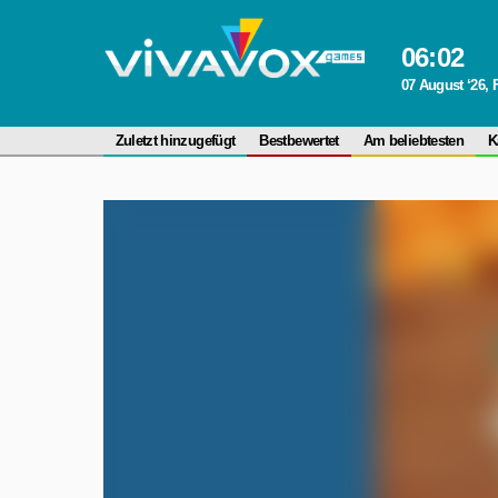
06
:
02
07 August ‘26, 
Zuletzt hinzugefügt
Bestbewertet
Am beliebtesten
K