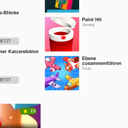
a-Blöcke
Paint Hit
Shooting
JETZT
PIELEN
iner Katzendoktor
Ebene
zusammenführen
Puzzle
JETZT
PIELEN
2.5