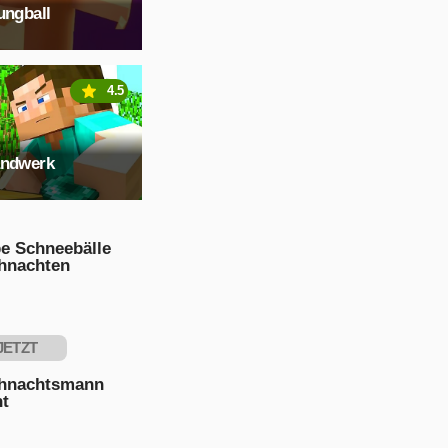
ungball
4.5
andwerk
be Schneebälle
hnachten
JETZT
PIELEN
hnachtsmann
nt