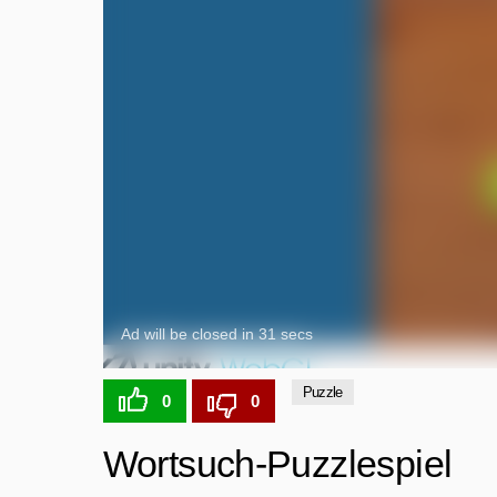
Puzzle
0
0
Wortsuch-Puzzlespiel