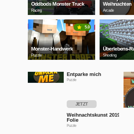
Oddbods Monster Truck
Weihnachten
Racing
Arcade
5.0
Monster-Handwerk
Überlebens-R
Puzzle
Shooting
Entparke mich
Puzzle
JETZT
SPIELEN
Weihnachtskunst 2019
Folie
Puzzle