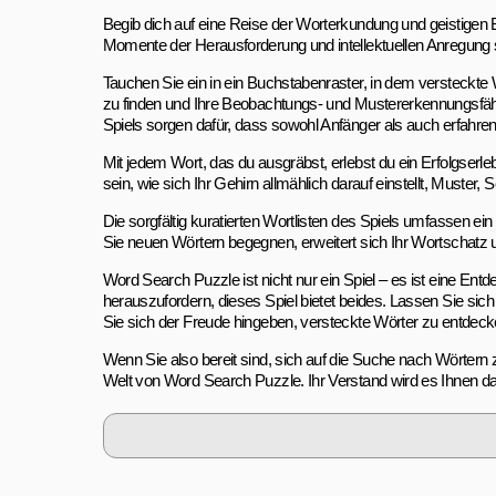
Begib dich auf eine Reise der Worterkundung und geistigen 
Momente der Herausforderung und intellektuellen Anregung 
Tauchen Sie ein in ein Buchstabenraster, in dem versteckte 
zu finden und Ihre Beobachtungs- und Mustererkennungsfähig
Spiels sorgen dafür, dass sowohl Anfänger als auch erfahren
Mit jedem Wort, das du ausgräbst, erlebst du ein Erfolgserl
sein, wie sich Ihr Gehirn allmählich darauf einstellt, Must
Die sorgfältig kuratierten Wortlisten des Spiels umfassen 
Sie neuen Wörtern begegnen, erweitert sich Ihr Wortschatz 
Word Search Puzzle ist nicht nur ein Spiel – es ist eine E
herauszufordern, dieses Spiel bietet beides. Lassen Sie si
Sie sich der Freude hingeben, versteckte Wörter zu entdeck
Wenn Sie also bereit sind, sich auf die Suche nach Wörtern
Welt von Word Search Puzzle. Ihr Verstand wird es Ihnen da