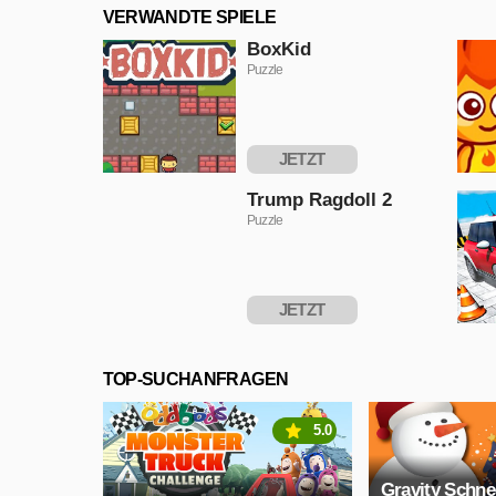
VERWANDTE SPIELE
BoxKid
Puzzle
JETZT
SPIELEN
Trump Ragdoll 2
Puzzle
JETZT
SPIELEN
TOP-SUCHANFRAGEN
5.0
Gravity Schn