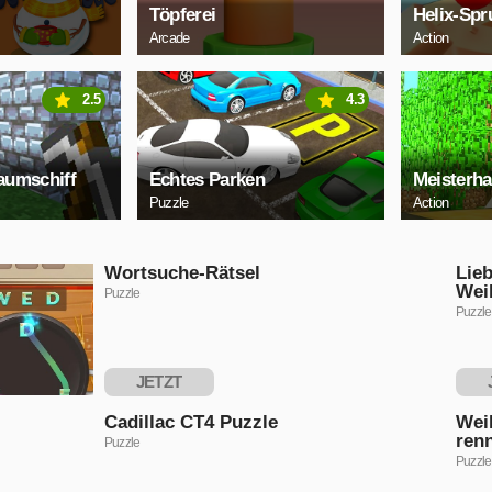
Töpferei
Helix-Spr
Arcade
Action
2.5
4.3
aumschiff
Echtes Parken
Meisterh
Puzzle
Action
Wortsuche-Rätsel
Lie
Wei
Puzzle
Puzzle
JETZT
SPIELEN
S
Cadillac CT4 Puzzle
Wei
ren
Puzzle
Puzzle