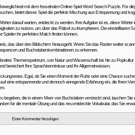
Beweglichkeit mit dem fesselnden Online-Spiel Word Search Puzzle. Für dieje
suchen, bietet dieses Spiel die perfekte Mischung aus Entspannung und kog
Wörter darauf warten, entdeckt zu werden. Ihre Aufgabe ist es, diese Wörter
keiten zu nutzen, um über das Rätsel zu triumphieren. Die einstellbaren S
e Spieler ihr perfektes Match finden können.
ebnis, das über den Bildschirm hinausgeht. Wenn Sie das Raster weiter scan
er, Sequenzen und Buchstabenkombinationen zu erkennen.
ein breites Themenspektrum, von Natur und Wissenschaft bis hin zu Popkult
und bereichert Ihre Sprachkenntnisse und Ihr Allgemeinwissen.
ntdeckungsreise. Egal, ob Sie einen Moment der Ruhe oder eine Chance suchen
ch auf eine entspannende und dennoch anregende Erfahrung ein, die Ihren Ver
en.
 zu begeben, die in einem Meer von Buchstaben versteckt sind, tauchen Sie 
nken für die mentale Übung und das neu entdeckte Vokabular, das Sie erwar
Einen Kommentar hinzufügen