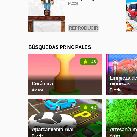
Puzzle
REPRODUCIR
AHORA
BÚSQUEDAS PRINCIPALES
3.0
Limpieza de
Cerámica
muñecas
Arcade
Puzzle
4.3
Aparcamiento real
Artesanía m
Puzzle
Action