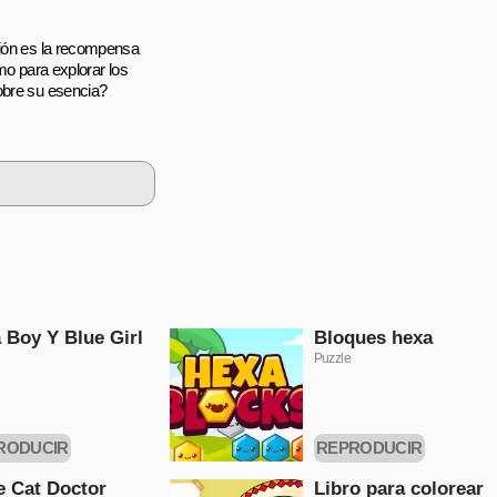
sión es la recompensa
mo para explorar los
obre su esencia?
 Boy Y Blue Girl
Bloques hexa
Puzzle
RODUCIR
REPRODUCIR
HORA
AHORA
le Cat Doctor
Libro para colorear