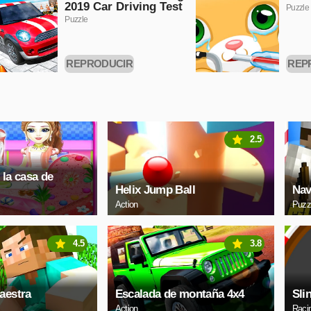
2019 Car Driving Test
Puzzle
Puzzle
REPRODUCIR
REP
AHORA
A
2.5
 la casa de
Helix Jump Ball
Nav
Action
Puzz
4.5
3.8
aestra
Escalada de montaña 4x4
Slin
Action
Raci