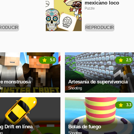
mexicano loco
Puzzle
RODUCIR
REPRODUCIR
HORA
AHORA
5.0
2.5
e monstruosa
Artesanía de supervivencia
le
Shooting
3.3
g Drift en línea
Bolas de fuego
ng
Shooting