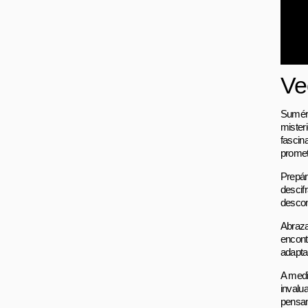
Ve
Sumérg
mister
fascin
promet
Prepár
descif
descon
Abraza
encont
adapta
A medi
invalu
pensam