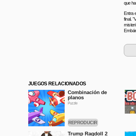
que ha
Entra 
final.
mister
Embárca
JUEGOS RELACIONADOS
Combinación de
planos
Puzzle
REPRODUCIR
AHORA
Trump Ragdoll 2