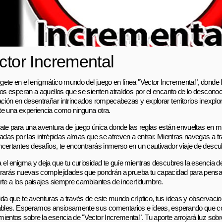
ctor Incremental
ete en el enigmático mundo del juego en línea "Vector Incremental", donde 
ios esperan a aquellos que se sienten atraídos por el encanto de lo desconoc
ación en desentrañar intrincados rompecabezas y explorar territorios inexplo
e una experiencia como ninguna otra.
ate para una aventura de juego única donde las reglas están envueltas en mi
radas por las intrépidas almas que se atreven a entrar. Mientras navegas a t
certantes desafíos, te encontrarás inmerso en un cautivador viaje de descub
 el enigma y deja que tu curiosidad te guíe mientras descubres la esencia de
rarás nuevas complejidades que pondrán a prueba tu capacidad para pensar 
rte a los paisajes siempre cambiantes de incertidumbre.
da que te aventuras a través de este mundo críptico, tus ideas y observaci
ables. Esperamos ansiosamente sus comentarios e ideas, esperando que 
ientos sobre la esencia de "Vector Incremental". Tu aporte arrojará luz sob