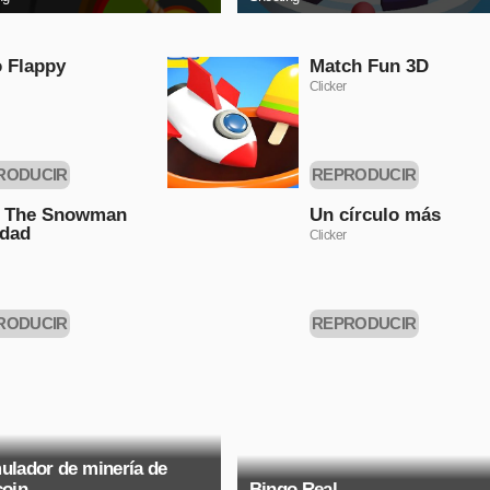
 Flappy
Match Fun 3D
Clicker
RODUCIR
REPRODUCIR
HORA
AHORA
k The Snowman
Un círculo más
idad
Clicker
RODUCIR
REPRODUCIR
HORA
AHORA
ulador de minería de
coin
Bingo Real