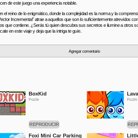
cen de este juego una experiencia notable.
en el reino de lo enigmático, donde la complejidad es la norma y la compren
 "Vector Incremental" atrae a aquellos que son lo suficientemente atrevidos co
ios que contiene. ¿Serás tú quien descubra sus secretos e ilumine a otros s
te en este viaje y deja que la intriga te guíe.
Agregar comentario
BoxKid
Lava
Puzzle
Puzzle
REPRODUCIR
REP
AHORA
A
Foxi Mini Car Parking
Litt