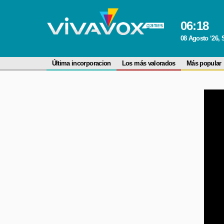
06
:
18
08 Agosto ‘26,
Última incorporacion
Los más valorados
Más popular