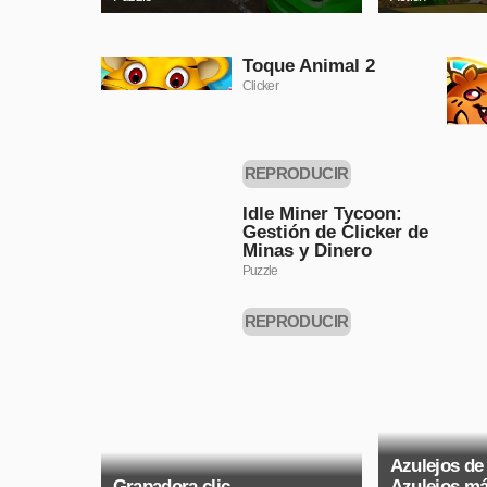
Toque Animal 2
Clicker
REPRODUCIR
AHORA
Idle Miner Tycoon:
Gestión de Clicker de
Minas y Dinero
Puzzle
REPRODUCIR
AHORA
Azulejos de
Grapadora clic
Azulejos m