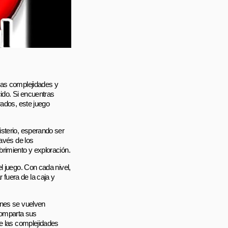
las complejidades y
ido. Si encuentras
rados, este juego
sterio, esperando ser
ravés de los
rimiento y exploración.
l juego. Con cada nivel,
fuera de la caja y
ones se vuelven
comparta sus
re las complejidades