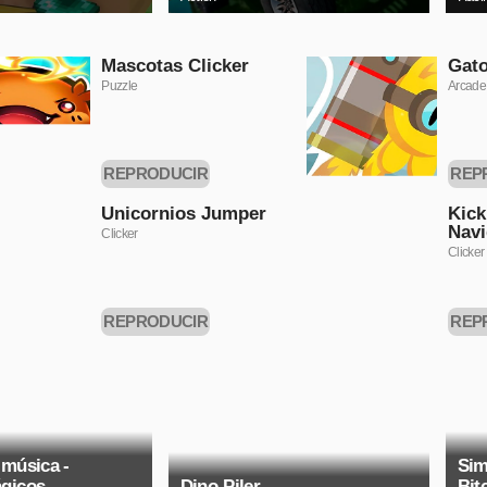
Mascotas Clicker
Gato
Puzzle
Arcade
REPRODUCIR
REP
AHORA
A
Unicornios Jumper
Kic
Nav
Clicker
Clicker
REPRODUCIR
REP
AHORA
A
 música -
Sim
ágicos
Dino-Piler
Bit