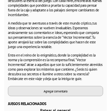
descubres la esencia del juego. Con cada nivel, encontrarás nuevas
complejidades que pondrán a prueba tu capacidad para pensar
fuera de la caja y adaptarte a los paisajes siempre cambiantes de
incertidumbre.
A medida que te aventuras a través de este mundo críptico, tus
ideas y observaciones se vuelven invaluables. Esperamos
ansiosamente sus comentarios e ideas, esperando que comparta
sus pensamientos sobre la esencia de "Vector Incremental". Tu
aporte arrojará luz sobre las complejidades que hacen de este
juego una experiencia notable.
Entra en el reino de lo enigmático, donde la complejidad es la
norma y la comprensión es la recompensa final. "Vector
Incremental" atrae a aquellos que son lo suficientemente atrevidos
como para explorar los misterios que contiene. ¿Serás tú quien
descubra sus secretos e ilumine a otros sobre su esencia?
Embárcate en este viaje y deja que la intriga te guíe.
Agregar comentario
JUEGOS RELACIONADOS
Patear al general