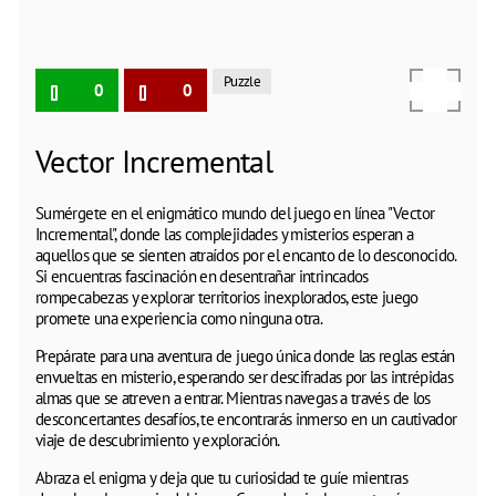
Puzzle
0
0
Vector Incremental
Sumérgete en el enigmático mundo del juego en línea "Vector
Incremental", donde las complejidades y misterios esperan a
aquellos que se sienten atraídos por el encanto de lo desconocido.
Si encuentras fascinación en desentrañar intrincados
rompecabezas y explorar territorios inexplorados, este juego
promete una experiencia como ninguna otra.
Prepárate para una aventura de juego única donde las reglas están
envueltas en misterio, esperando ser descifradas por las intrépidas
almas que se atreven a entrar. Mientras navegas a través de los
desconcertantes desafíos, te encontrarás inmerso en un cautivador
viaje de descubrimiento y exploración.
Abraza el enigma y deja que tu curiosidad te guíe mientras