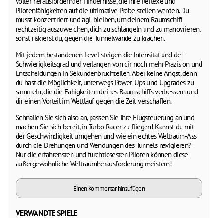
voller herausfordernder Hindernisse, die Ihre Reflexe und
Pilotenfähigkeiten auf die ultimative Probe stellen werden. Du
musst konzentriert und agil bleiben, um deinem Raumschiff
rechtzeitig auszuweichen, dich zu schlängeln und zu manövrieren,
sonst riskierst du, gegen die Tunnelwände zu krachen.
Mit jedem bestandenen Level steigen die Intensität und der
Schwierigkeitsgrad und verlangen von dir noch mehr Präzision und
Entscheidungen in Sekundenbruchteilen. Aber keine Angst, denn
du hast die Möglichkeit, unterwegs Power-Ups und Upgrades zu
sammeln, die die Fähigkeiten deines Raumschiffs verbessern und
dir einen Vorteil im Wettlauf gegen die Zeit verschaffen.
Schnallen Sie sich also an, passen Sie Ihre Flugsteuerung an und
machen Sie sich bereit, in Turbo Racer zu fliegen! Kannst du mit
der Geschwindigkeit umgehen und wie ein echtes Weltraum-Ass
durch die Drehungen und Wendungen des Tunnels navigieren?
Nur die erfahrensten und furchtlosesten Piloten können diese
außergewöhnliche Weltraumherausforderung meistern!
Einen Kommentar hinzufügen
VERWANDTE SPIELE