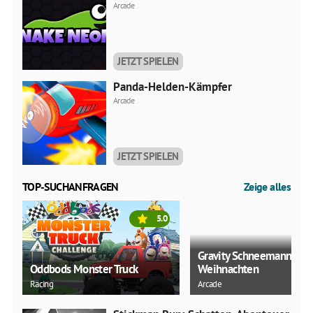
Arcade
JETZT SPIELEN
Panda-Helden-Kämpfer
Arcade
JETZT SPIELEN
TOP-SUCHANFRAGEN
Zeige alles
5.0
Gravity Schneemann
Oddbods Monster Truck
Weihnachten
Racing
Arcade