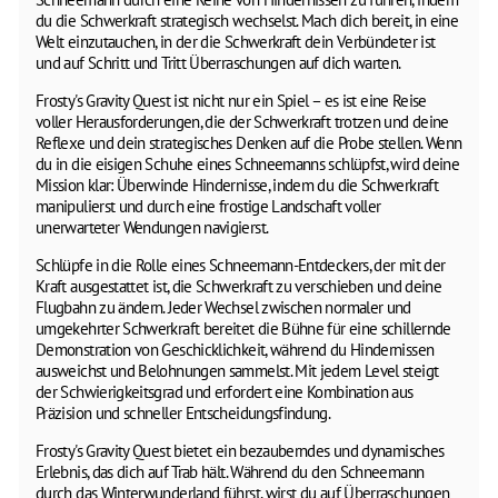
du die Schwerkraft strategisch wechselst. Mach dich bereit, in eine
Welt einzutauchen, in der die Schwerkraft dein Verbündeter ist
und auf Schritt und Tritt Überraschungen auf dich warten.
Frosty's Gravity Quest ist nicht nur ein Spiel – es ist eine Reise
voller Herausforderungen, die der Schwerkraft trotzen und deine
Reflexe und dein strategisches Denken auf die Probe stellen. Wenn
du in die eisigen Schuhe eines Schneemanns schlüpfst, wird deine
Mission klar: Überwinde Hindernisse, indem du die Schwerkraft
manipulierst und durch eine frostige Landschaft voller
unerwarteter Wendungen navigierst.
Schlüpfe in die Rolle eines Schneemann-Entdeckers, der mit der
Kraft ausgestattet ist, die Schwerkraft zu verschieben und deine
Flugbahn zu ändern. Jeder Wechsel zwischen normaler und
umgekehrter Schwerkraft bereitet die Bühne für eine schillernde
Demonstration von Geschicklichkeit, während du Hindernissen
ausweichst und Belohnungen sammelst. Mit jedem Level steigt
der Schwierigkeitsgrad und erfordert eine Kombination aus
Präzision und schneller Entscheidungsfindung.
Frosty's Gravity Quest bietet ein bezauberndes und dynamisches
Erlebnis, das dich auf Trab hält. Während du den Schneemann
durch das Winterwunderland führst, wirst du auf Überraschungen