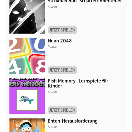
Stickman Run: Schatten-Abenteuer
Arcade
JETZT SPIELEN
Neon 2048
Puzzle
JETZT SPIELEN
Fish Memory - Lernspiele für
Kinder
Arcade
JETZT SPIELEN
Enten-Herausforderung
Arcade