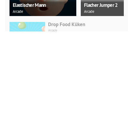
Elastischer Mann
Flacher Jumper 2
Arcade
Arcade
Drop Food Küken
Arcade
JETZT SPIELEN
Eine Raum-Zeit-Herausforderung!
Arcade
JETZT SPIELEN
Unterschiede im Babyzimmer
Puzzle