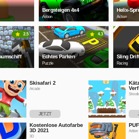
Bergsteigen 4x4
Helix-Spr
Action
Action
2.5
4.3
aumschiff
Echtes Parken
Sling Drif
Puzzle
Racing
Skisafari 2
Kät
Ver
Arcade
Shooti
JETZT
SPIELEN
S
Kostenlose Autofarbe
PUF
3D 2021
Action
3D