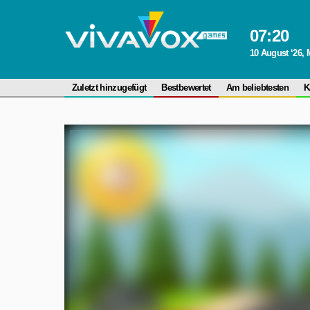
07
:
20
10 August ‘26,
Zuletzt hinzugefügt
Bestbewertet
Am beliebtesten
K