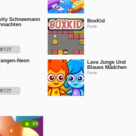
vity Schneemann
BoxKid
hnachten
Puzzle
e
JETZT
PIELEN
langen-Neon
Lava Junge Und
e
Blaues Mädchen
Puzzle
JETZT
PIELEN
2.5