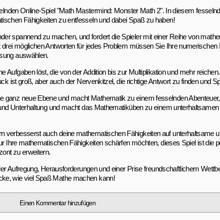
esselnden Online-Spiel "Math Mastermind: Monster Math 2". In diesem fesse
tischen Fähigkeiten zu entfesseln und dabei Spaß zu haben!
nder spannend zu machen, und fordert die Spieler mit einer Reihe von mat
t drei möglichen Antworten für jedes Problem müssen Sie Ihre numerischen 
ösung auswählen.
Aufgaben löst, die von der Addition bis zur Multiplikation und mehr reichen. 
uck ist groß, aber auch der Nervenkitzel, die richtige Antwort zu finden und
ne ganz neue Ebene und macht Mathematik zu einem fesselnden Abenteuer, 
ng und Unterhaltung und macht das Mathematiküben zu einem unterhaltsamen 
n verbesserst auch deine mathematischen Fähigkeiten auf unterhaltsame un
nur Ihre mathematischen Fähigkeiten schärfen möchten, dieses Spiel ist die p
ont zu erweitern.
oller Aufregung, Herausforderungen und einer Prise freundschaftlichem Wettbe
cke, wie viel Spaß Mathe machen kann!
Einen Kommentar hinzufügen