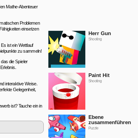
lnden Mathe-Abenteuer
hematischen Problemen
Fähigkeiten einsetzen
Herr Gun
Shooting
Es ist ein Wettlauf
 Spielpunkte zu sammeln!
das die Spieler
Erlebnis.
Paint Hit
Shooting
d interaktive Weise.
erfekte Gelegenheit,
werb ist? Tauche ein in
Ebene
zusammenführen
Puzzle