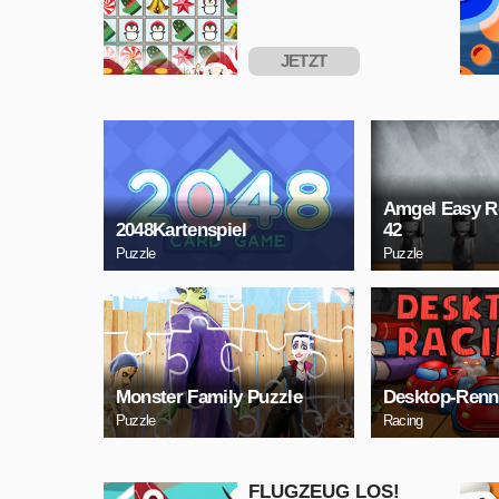
JETZT
SPIELEN
Amgel Easy 
2048Kartenspiel
42
Puzzle
Puzzle
Monster Family Puzzle
Desktop-Renn
Puzzle
Racing
FLUGZEUG LOS!