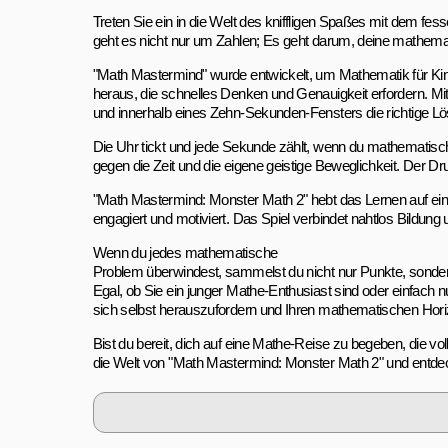
Treten Sie ein in die Welt des kniffligen Spaßes mit dem f
geht es nicht nur um Zahlen; Es geht darum, deine mathema
"Math Mastermind" wurde entwickelt, um Mathematik für Ki
heraus, die schnelles Denken und Genauigkeit erfordern. Mi
und innerhalb eines Zehn-Sekunden-Fensters die richtige L
Die Uhr tickt und jede Sekunde zählt, wenn du mathematische 
gegen die Zeit und die eigene geistige Beweglichkeit. Der Dr
"Math Mastermind: Monster Math 2" hebt das Lernen auf ei
engagiert und motiviert. Das Spiel verbindet nahtlos Bildu
Wenn du jedes mathematische
Problem überwindest, sammelst du nicht nur Punkte, sonder
Egal, ob Sie ein junger Mathe-Enthusiast sind oder einfach 
sich selbst herauszufordern und Ihren mathematischen Horiz
Bist du bereit, dich auf eine Mathe-Reise zu begeben, die v
die Welt von "Math Mastermind: Monster Math 2" und entde