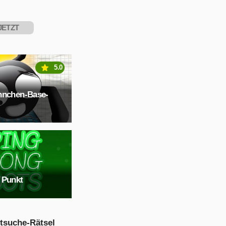
JETZT
PIELEN
5.0
nnchen-Base-
 Punkt
tsuche-Rätsel