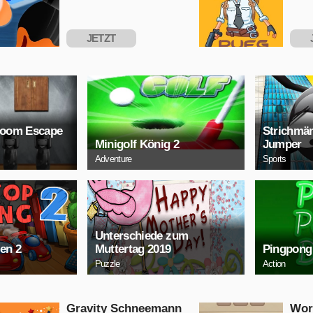
JETZT
SPIELEN
S
Room Escape
Strichmä
Minigolf König 2
Jumper
Adventure
Sports
Unterschiede zum
en 2
Muttertag 2019
Pingpong
Puzzle
Action
Gravity Schneemann
Wor