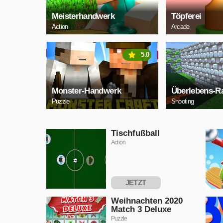
Meisterhandwerk
Töpferei
Action
Arcade
5.0
Monster-Handwerk
Überlebens-R
Puzzle
Shooting
Tischfußball
Action
JETZT
SPIELEN
Weihnachten 2020
Match 3 Deluxe
Puzzle