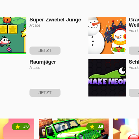
Super Zwiebel Junge
Gra
Wei
Arcade
Arcad
JETZT
SPIELEN
S
Raumjäger
Sch
Arcade
Arcad
JETZT
SPIELEN
S
3.0
3.8