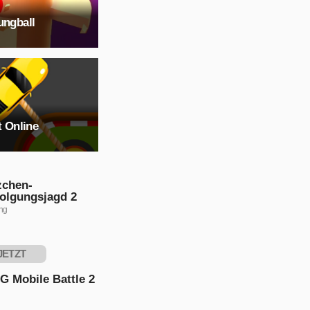
ungball
t Online
zchen-
folgungsjagd 2
ng
JETZT
PIELEN
G Mobile Battle 2