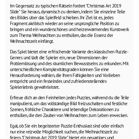
Im Gegensatz zu typischen Rätseln fordert "Christmas Art 2019
Slide" Sie heraus, dynamisch zu denken, indem Sie einzelne Teile
des Bildes über das Spielfeld schieben. Ihr Ziel ist es, jedes
Fragment akribisch wieder an seine ursprüngliche Position zu
bringen und ein wunderschönes und herzerwärmendes Kunstwerk
zum Thema Weihnachten zu enthüllen, das die Essenz der
Weihnachtszeit einfängt.
Das Spiel bietet eine erfrischende Variante des klassischen Puzzle-
Genres und lädt die Spieler ein, neue Dimensionen der
Problemlösung und des räumlichen Bewusstseins zu erkunden. Mit
unterschiedlichen Komplexitätsgraden können Sie eine
Herausforderung wählen, die Ihren Fähigkeiten und Vorlieben
entspricht und ein fesselndes und zufriedenstellendes
Spielerlebnis gewährleistet.
Erfreue dich an den Feinheiten jedes Puzzles, während du die Teile
manipulierst, um das vollständige Bild freizuschalten und festliche
Szenen, fröhliche Charaktere und lebendige Dekorationen zu
enthüllen, die den Zauber von Weihnachten zum Leben erwecken.
Egal, ob Sie ein begeisterter Puzzle-Enthusiast sind oder einfach
nur eine reizvolle Möglichkeit suchen, die Weihnachtszeit zu
feiern, "Christmas Art 2019 Slide" bietet ein neuartiges und