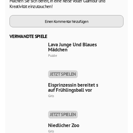
Machen Sie sich bereit, in eine Reise voller Glamour und
Kreativität einzutauchen!
Einen Kommentar hinzufügen
VERWANDTE SPIELE
Lava Junge Und Blaues
Mädchen
Puzzle
JETZT SPIELEN
Eisprinzessin bereitet sich
auf Frühlingsball vor
Girls
JETZT SPIELEN
Niedlicher Zoo
Girls