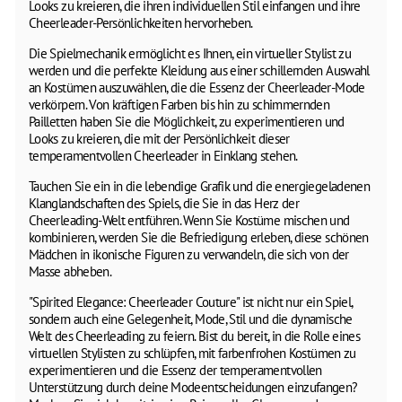
Looks zu kreieren, die ihren individuellen Stil einfangen und ihre
Cheerleader-Persönlichkeiten hervorheben.
Die Spielmechanik ermöglicht es Ihnen, ein virtueller Stylist zu
werden und die perfekte Kleidung aus einer schillernden Auswahl
an Kostümen auszuwählen, die die Essenz der Cheerleader-Mode
verkörpern. Von kräftigen Farben bis hin zu schimmernden
Pailletten haben Sie die Möglichkeit, zu experimentieren und
Looks zu kreieren, die mit der Persönlichkeit dieser
temperamentvollen Cheerleader in Einklang stehen.
Tauchen Sie ein in die lebendige Grafik und die energiegeladenen
Klanglandschaften des Spiels, die Sie in das Herz der
Cheerleading-Welt entführen. Wenn Sie Kostüme mischen und
kombinieren, werden Sie die Befriedigung erleben, diese schönen
Mädchen in ikonische Figuren zu verwandeln, die sich von der
Masse abheben.
"Spirited Elegance: Cheerleader Couture" ist nicht nur ein Spiel,
sondern auch eine Gelegenheit, Mode, Stil und die dynamische
Welt des Cheerleading zu feiern. Bist du bereit, in die Rolle eines
virtuellen Stylisten zu schlüpfen, mit farbenfrohen Kostümen zu
experimentieren und die Essenz der temperamentvollen
Unterstützung durch deine Modeentscheidungen einzufangen?