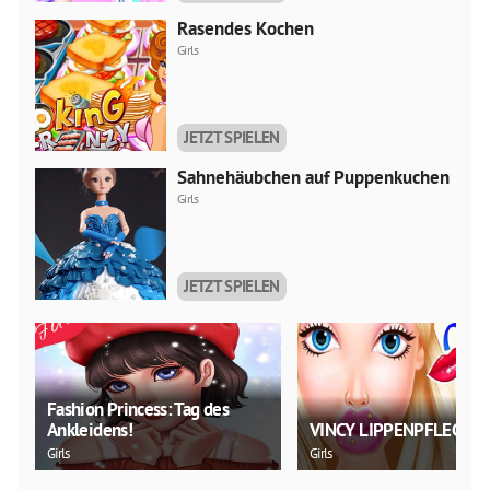
Rasendes Kochen
Girls
JETZT SPIELEN
Sahnehäubchen auf Puppenkuchen
Girls
JETZT SPIELEN
Fashion Princess: Tag des
Ankleidens!
VINCY LIPPENPFLEGE
Girls
Girls