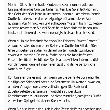
Machen Sie sich bereit, die Modetrends zu erkunden, die vor
fünfzig Jahren das Quartier beherrschten. Das Spiel lädt dich ein,
den Geist der 60er Jahre zu umarmen, indem du atemberaubende
Outfits kuratierst, die dem einzigartigen Charme dieser Ära
huldigen. Von Miniröcken und auffälligen Mustern bis hin zu Retro-
Accessoires werden Sie viel Spaß beim Kombinieren haben, um
Looks zu kreieren, die sowohl nostalgisch als auch schick sind.
Wenn du in die fesselnde Welt von "Ice Princess - Sweet Sixteen"
eintauchst, wirst du von einer Reihe von Outfits im Stil der 60er
Jahre umgeben sein, die nur darauf warten, wieder zum Leben
erweckt zu werden. Deine Aufgabe ist es, die fabelhaftesten
Ensembles für die Heldin des Spiels auszuwählen, indem du dich
von der Vergangenheit inspirieren lässt und deine persönliche
Note hinzufügst.
Kombinieren Sie es mit Flair, wenn Sie die perfekte Sonnenbrille,
ein flippiges Stirnband oder eine Statement-Halskette auswählen,
um den Vintage-Look zu vervollständigen. Die Farb- und
Zubehörpalette des Spiels ermöglicht es dir, endlose
Kombinationen zu erkunden und sicherzustellen, dass jedes Outfit
ein wahres Spiegelbild deiner Kreativität ist.
Wenn Sie also bereit sind, sich in eine Zeitschleife zu begeben und