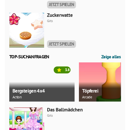
JETZT SPIELEN
Zuckerwatte
Girls
JETZT SPIELEN
TOP-SUCHANFRAGEN
Zeige alles
3.8
Bergsteigen 4x4
Töpferei
Action
Arcade
Das Ballmädchen
Girls