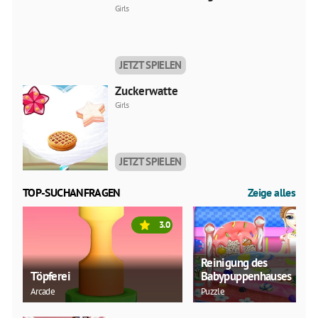
Girls
JETZT SPIELEN
Zuckerwatte
Girls
JETZT SPIELEN
TOP-SUCHANFRAGEN
Zeige alles
3.0
Reinigung des
Töpferei
Babypuppenhauses
Arcade
Puzzle