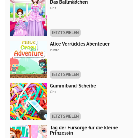
Das Ballmädchen
Girls
JETZT SPIELEN
Alice Verrücktes Abenteuer
Puzzle
JETZT SPIELEN
Gummiband-Scheibe
Girls
JETZT SPIELEN
Tag der Fürsorge für die kleine
Prinzessin