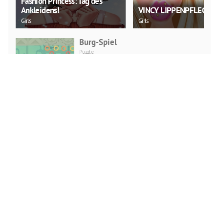
Fashion Princess: Tag des
Ankleidens!
VINCY LIPPENPFLEGE
Girls
Girls
Burg-Spiel
Puzzle
JETZT SPIELEN
Wikinger-Schlägerei
Action
JETZT SPIELEN
Leiter Sportarten Fußball
Action