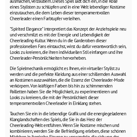
ausmachen, verzaubern. Dieses Spiel lädt dich ein, in die Rolle
eines Stylisten zu schlüpfen und in eine Welt lebendiger Kostüme
einzutauchen, die dem Leben dieser temperamentvollen
Cheerleader einen Farbtupfer verleihen.
"Spirited Elegance" interpretiert das Konzept der Anziehspiele neu
und verschmilzt es mit der Energie und Lebendigkeit der
Cheerleading-Kultur. Wenn du in die Garderoben dieser
professionellen Fans eintauchst, wirst du dafür verantwortlich sein,
Looks zu kreieren, die ihren individuellen Stil einfangen und ihre
Cheerleader-Persönlichkeiten hervorheben.
Die Spielmechanik ermöglicht es Ihnen, ein virtueller Stylist zu
werden und die perfekte Kleidung aus einer schillernden Auswahl
an Kostümen auszuwählen, die die Essenz der Cheerleader-Mode
verkörpern. Von kräftigen Farben bis hin zu schimmernden
Pailletten haben Sie die Möglichkeit, zu experimentieren und
Looks zu kreieren, die mit der Persönlichkeit dieser
temperamentvollen Cheerleader in Einklang stehen.
Tauchen Sie ein in die lebendige Grafik und die energiegeladenen
Klanglandschaften des Spiels, die Sie in das Herz der
Cheerleading-Welt entführen. Wenn Sie Kostüme mischen und
kombinieren, werden Sie die Befriedigung erleben, diese schönen
Mädchen in ikonische Figuren zu verwandeln, die sich von der