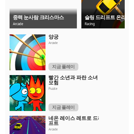
중력 눈사람 크리스마스
슬링 드리프트 온라인
Arcade
Racing
양궁
Arcade
지금 플레이
빨간 소년과 파란 소녀 숲
모험
Puzzle
지금 플레이
네온 레이스 레트로 드리
프트
Arcade