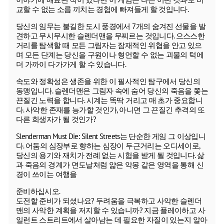
교할 수 없는 소름 끼치는 경험에 빠져들게 할 것입니다.
당신의 임무는 불길한 도시 풍경에서 7개의 숨겨진 선물을 발
견하고 무시무시한 슬렌더맨을 무찌르는 것입니다. 으스스한
거리를 탐색할 때 모든 그림자는 잠재적인 위협을 안고 있으
며 모든 단계는 당신을 구원이나 형언할 수 없는 괴물의 턱에
더 가까이 다가가게 할 수 있습니다.
속도와 정확성은 생존을 위한 이 필사적인 탐구에서 당신의
동맹입니다. 슬렌더맨은 그림자 속에 숨어 당신의 죽음을 쫓는
끈질긴 노력을 합니다. 시계는 똑딱 거리고 매 초가 중요합니
다. 사악한 존재를 능가할 것인가, 아니면 그 끈질긴 추격의 또
다른 희생자가 될 것인가?
Slenderman Must Die: Silent Streets는 단순한 게임 그 이상입니
다. 어둠의 심장부로 향하는 심장이 두근거리는 오디세이로,
당신의 용기와 재치가 전례 없는 시험을 받게 될 것입니다. 삶
과 죽음의 경계가 면도날처럼 얇은 악몽 같은 영역을 통해 신
경이 쓰이는 여행을
준비하십시오.
도전할 준비가 되셨나요? 두려움을 극복하고 사악한 슬렌더
맨의 사악한 계획을 저지할 수 있습니까? 지금 플레이하고 사
일런트 스트리트에서 살아남는 데 필요한 자질이 있는지 알아